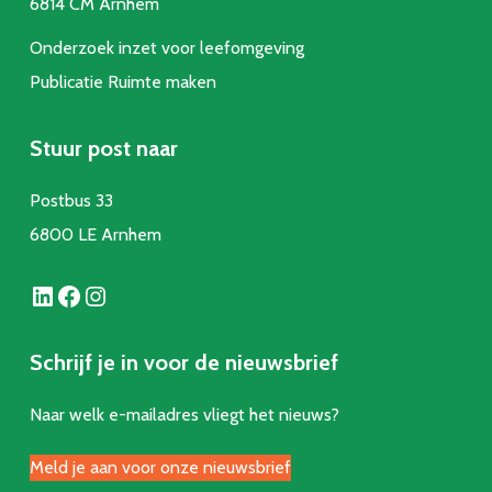
6814 CM Arnhem
Onderzoek inzet voor leefomgeving
Publicatie Ruimte make
n
Stuur post naar
Postbus 33
6800 LE Arnhem
LinkedIn
Facebook
Instagram
Schrijf je in voor de nieuwsbrief
Naar welk e-mailadres vliegt het nieuws?
Meld je aan voor onze nieuwsbrief