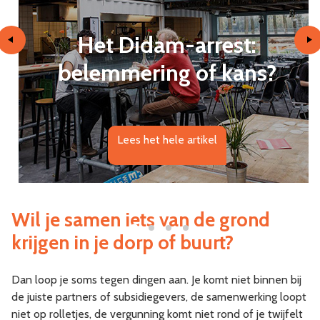
Het Didam-arrest:
belemmering of kans?
Lees het hele artikel
Wil je samen iets van de grond
krijgen in je dorp of buurt?
Dan loop je soms tegen dingen aan. Je komt niet binnen bij
de juiste partners of subsidiegevers, de samenwerking loopt
niet op rolletjes, de vergunning komt niet rond of je twijfelt