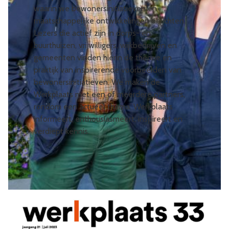
waarin we bewonersinitiatieven en
maatschappelijke ontwikkelingen belichten.
Lezers die actief zijn in dorps- en
buurthuizen, vrijwilligers, wijkbedrijven en
gemeenten vinden hierin de theorie en
praktijk van inspirerende voorbeelden van
bewonersinitiatieven. We maken de
Werkplaats met een of meerdere partners,
rondom een actueel thema. Werkplaats
informeert, enthousiasmeert, inspireert en
verdiept kennis.