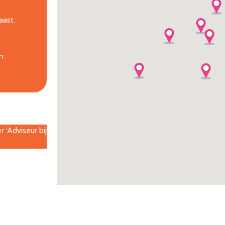
aast.
n
 ‘Adviseur bij