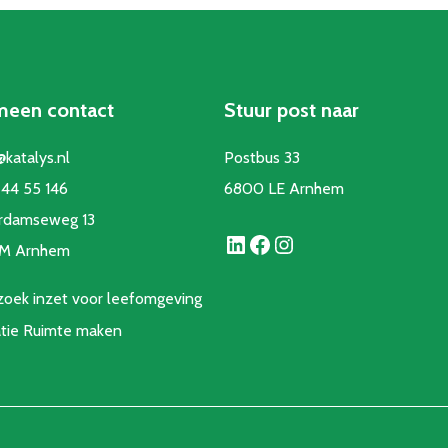
meen contact
Stuur post naar
@katalys.nl
Postbus 33
44 55 146
6800 LE Arnhem
rdamseweg 13
LinkedIn
Facebook
Instagram
CM Arnhem
oek inzet voor leefomgeving
atie Ruimte make
n