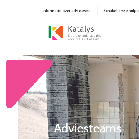
Ga
naar
Informatie over advieswerk
Schakel onze hulp i
de
inhoud
Adviesteams