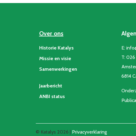
Over ons
Alge
Historie Katalys
E:
info
T:
026 
Missie en visie
Amste
Samenwerkingen
6814 
Jaarbericht
Onderz
ANBI status
Public
© Katalys 2026 |
Privacyverklaring