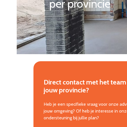
per provincie
Direct contact met het team 
jouw provincie
?
Heb je een specifieke vraag voor onze advi
jouw omgeving? Of heb je interesse in onz
ondersteuning bij jullie plan?