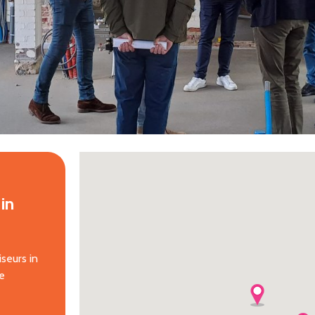
in
seurs in
e