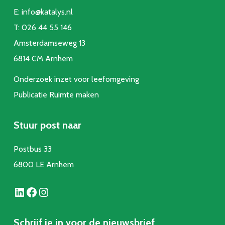
E:
info@katalys.nl
T:
026 44 55 146
Amsterdamseweg 13
6814 CM Arnhem
Onderzoek inzet voor leefomgeving
Publicatie Ruimte make
n
Stuur post naar
Postbus 33
6800 LE Arnhem
LinkedIn
Facebook
Instagram
Schrijf je in voor de nieuwsbrief