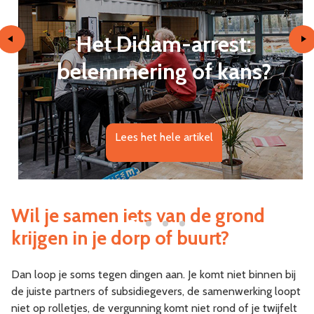
Het Didam-arrest:
belemmering of kans?
Lees het hele artikel
Wil je samen iets van de grond
krijgen in je dorp of buurt?
Dan loop je soms tegen dingen aan. Je komt niet binnen bij
de juiste partners of subsidiegevers, de samenwerking loopt
niet op rolletjes, de vergunning komt niet rond of je twijfelt