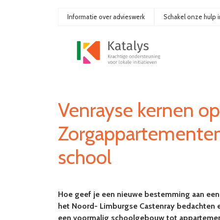
Ga
naar
Informatie over advieswerk
Schakel onze hulp i
de
inhoud
Venrayse kernen op
Zorgappartementen
school
Hoe geef je een nieuwe bestemming aan een
het Noord- Limburgse Castenray bedachten e
een voormalig schoolgebouw tot appartemen