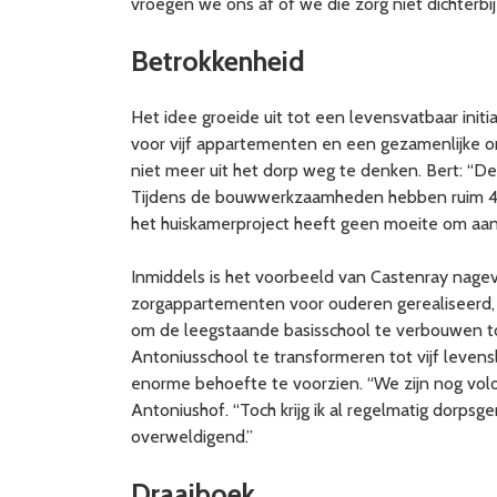
vroegen we ons af of we die zorg niet dichterbi
Betrokkenheid
Het idee groeide uit tot een levensvatbaar ini
voor vijf appartementen en een gezamenlijke ont
niet meer uit het dorp weg te denken. Bert: “D
Tijdens de bouwwerkzaamheden hebben ruim 40 vr
het huiskamerproject heeft geen moeite om aan m
Inmiddels is het voorbeeld van Castenray nagevo
zorgappartementen voor ouderen gerealiseerd, w
om de leegstaande basisschool te verbouwen to
Antoniusschool te transformeren tot vijf leven
enorme behoefte te voorzien. “We zijn nog volo
Antoniushof. “Toch krijg ik al regelmatig dorpsg
overweldigend.”
Draaiboek