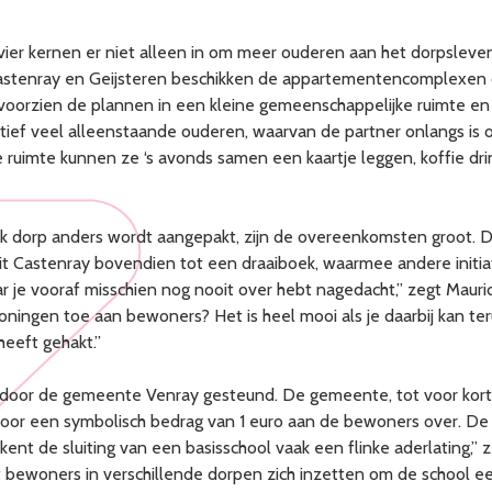
ier kernen er niet alleen in om meer ouderen aan het dorpsleve
Castenray en Geijsteren beschikken de appartementencomplexen
oorzien de plannen in een kleine gemeenschappelijke ruimte en 
atief veel alleenstaande ouderen, waarvan de partner onlangs is 
 ruimte kunnen ze ‘s avonds samen een kaartje leggen, koffie dri
lk dorp anders wordt aangepakt, zijn de overeenkomsten groot. 
 uit Castenray bovendien tot een draaiboek, waarmee andere initi
ar je vooraf misschien nog nooit over hebt nagedacht,” zegt Maur
woningen toe aan bewoners? Het is heel mooi als je daarbij kan te
 heeft gehakt.”
f door de gemeente Venray gesteund. De gemeente, tot voor kor
or een symbolisch bedrag van 1 euro aan de bewoners over. De g
ent de sluiting van een basisschool vaak een flinke aderlating,” 
t bewoners in verschillende dorpen zich inzetten om de school e