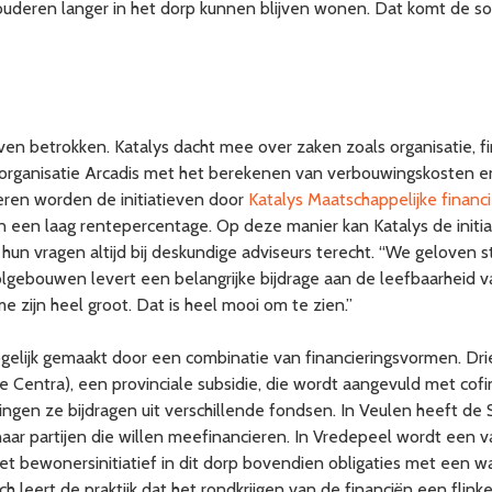
uderen langer in het dorp kunnen blijven wonen. Dat komt de soc
ieven betrokken. Katalys dacht mee over zaken zoals organisatie, fi
nerorganisatie Arcadis met het berekenen van verbouwingskosten 
eren worden de initiatieven door
Katalys Maatschappelijke financ
n een laag rentepercentage. Op deze manier kan Katalys de initi
n vragen altijd bij deskundige adviseurs terecht. “We geloven sterk
gebouwen levert een belangrijke bijdrage aan de leefbaarheid va
zijn heel groot. Dat is heel mooi om te zien.”
elijk gemaakt door een combinatie van financieringsvormen. Dri
gse Centra), een provinciale subsidie, die wordt aangevuld met c
gen ze bijdragen uit verschillende fondsen. In Veulen heeft de 
aar partijen die willen meefinancieren. In Vredepeel wordt een 
het bewonersinitiatief in dit dorp bovendien obligaties met een
leert de praktijk dat het rondkrijgen van de financiën een flinke u