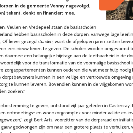
e dorpen in de gemeente Venray nagevolgd.
) tekent, denkt en financiert mee.
ren, Veulen en Vredepeel staan de basisscholen
Nederland hebben basisscholen in deze dorpen, vanwege lage leerl
g. Of liever gezegd
stonden
, want de afgelopen jaren zetten bew
en een nieuw leven te geven. De scholen worden omgevormd t
daarmee een belangrijke bijdrage aan de leefbaarheid in de dorp
rantwoordelijk voor de transformatie van de voormalige basisschoo
bare zorgappartementen kunnen ouderen die wat meer hulp nodig 
re dorpsbewoners kunnen in een veilige en vertrouwde omgeving
org te kunnen leveren. Bovendien kunnen in de vrijgekomen won
den zoeken.”
bestemming te geven, ontstond vijf jaar geleden in Castenray.
s een ontmoetings- en woonzorgcomplex voor minder valide en inva
ngewezen,” zegt Bert Arts, voorzitter van de dorpsraad en initiat
auw gedwongen zijn om naar een grotere plaats te verhuizen, 