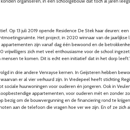
j konden organiseren, in een schoolgebouw dat toch al jaren leegs
tiatief. Op 13 juli 2019 opende Residence De Stek haar deuren:
moetingsruimte. Het project, in 2020 winnaar van de jaarlijkse l
e appartementen zijn vanaf dag één bewoond en de betrokkenheid 
ijwilligers zich met veel enthousiasme voor de school ingezet, e
ensen te komen. Dit is echt een initiatief dat in het dorp leeft.
lgd in drie andere Venrayse kernen. In Geijsteren hebben bewoner
aarvan er al vier verhuurd zijn. In Vredepeel heeft stichting Re
t sociale huurwoningen voor ouderen én jongeren. Ook in Veulen
sloopbestendige appartementen, voor ouderen mét en zonder zorg
p bezig om de bouwvergunning en de financiering rond te krijgen
enoten aan de telefoon die vragen hoe ver we zijn. En of ze zich al