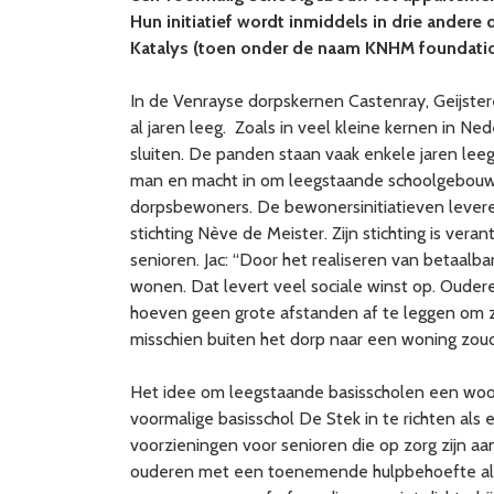
Hun initiatief wordt inmiddels in drie ander
Katalys (toen onder de naam KNHM foundation
In de Venrayse dorpskernen Castenray, Geijste
al jaren leeg. Zoals in veel kleine kernen in 
sluiten. De panden staan vaak enkele jaren lee
man en macht in om leegstaande schoolgebouw
dorpsbewoners. De bewonersinitiatieven leveren 
stichting Nève de Meister. Zijn stichting is ve
senioren. Jac: “Door het realiseren van betaal
wonen. Dat levert veel sociale winst op. Oude
hoeven geen grote afstanden af te leggen om z
misschien buiten het dorp naar een woning zou
Het idee om leegstaande basisscholen een woon
voormalige basisschol De Stek in te richten al
voorzieningen voor senioren die op zorg zijn aa
ouderen met een toenemende hulpbehoefte al g