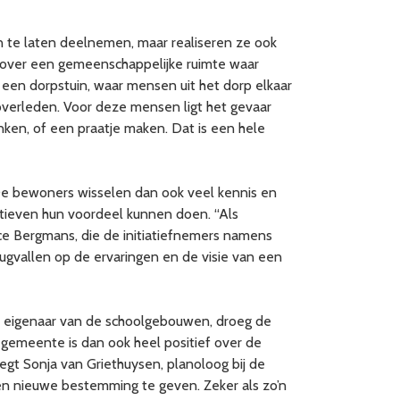
n te laten deelnemen, maar realiseren ze ook
 over een gemeenschappelijke ruimte waar
een dorpstuin, waar mensen uit het dorp elkaar
overleden. Voor deze mensen ligt het gevaar
nken, of een praatje maken. Dat is een hele
De bewoners wisselen dan ook veel kennis en
atieven hun voordeel kunnen doen. “Als
ice Bergmans, die de initiatiefnemers namens
rugvallen op de ervaringen en de visie van een
t eigenaar van de schoolgebouwen, droeg de
emeente is dan ook heel positief over de
zegt Sonja van Griethuysen, planoloog bij de
en nieuwe bestemming te geven. Zeker als zo’n