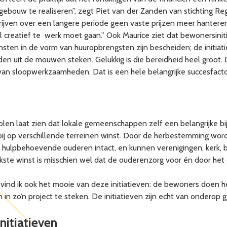
ebouw te realiseren”, zegt Piet van der Zanden van stichting Re
jven over een langere periode geen vaste prijzen meer hanteren. 
 creatief te werk moet gaan.” Ook Maurice ziet dat bewonersinit
ten in de vorm van huuropbrengsten zijn bescheiden; de initiatie
den uit de mouwen steken. Gelukkig is die bereidheid heel groot
 van sloopwerkzaamheden. Dat is een hele belangrijke succesfacto
olen laat zien dat lokale gemeenschappen zelf een belangrijke b
j op verschillende terreinen winst. Door de herbestemming w
an hulpbehoevende ouderen intact, en kunnen verenigingen, kerk,
jkste winst is misschien wel dat de ouderenzorg voor én door het
ind ik ook het mooie van deze initiatieven: de bewoners doen het
en in zo’n project te steken. De initiatieven zijn echt van onderop 
nitiatieven