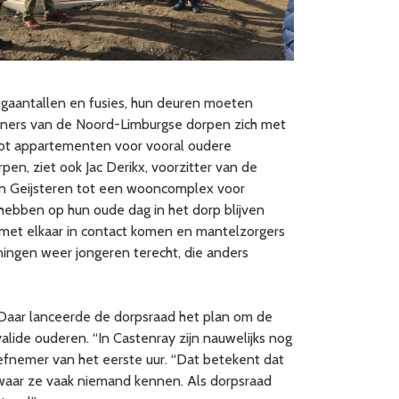
ingaantallen en fusies, hun deuren moeten
oners van de Noord-Limburgse dorpen zich met
ot appartementen voor vooral oudere
en, ziet ook Jac Derikx, voorzitter van de
l in Geijsteren tot een wooncomplex voor
hebben op hun oude dag in het dorp blijven
 met elkaar in contact komen en mantelzorgers
ingen weer jongeren terecht, die anders
 Daar lanceerde de dorpsraad het plan om de
lide ouderen. “In Castenray zijn nauwelijks nog
iefnemer van het eerste uur. “Dat betekent dat
waar ze vaak niemand kennen. Als dorpsraad