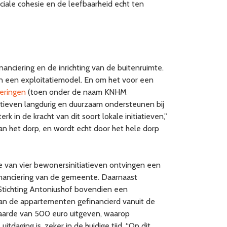
iale cohesie en de leefbaarheid echt ten
nanciering en de inrichting van de buitenruimte.
en een exploitatiemodel. En om het voor een
ieringen
(toen onder de naam KNHM
atieven langdurig en duurzaam ondersteunen bij
 in de kracht van dit soort lokale initiatieven,”
n het dorp, en wordt echt door het hele dorp
e van vier bewonersinitiatieven ontvingen een
ofinanciering van de gemeente. Daarnaast
Stichting Antoniushof bovendien een
van de appartementen gefinancierd vanuit de
 waarde van 500 euro uitgeven, waarop
itdaging is, zeker in de huidige tijd. “Op dit