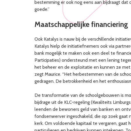
bestemming er ook nog eens aan bijdraagt dat o
goede.”
Maatschappelijke financiering
Ook Katalys is nauw bij de verschillende initiat
Katalys hielp de initiatiefnemers ook via part
bank mogelijk te maken ook een deel te financi
Participaties) ondersteund met een lening tege
het beheer en de exploitatie en kunnen ze met hu
zegt Maurice. “Het herbestemmen van de school
gedragen. De betrokkenheid en het enthousiasme 
De transformatie van de schoolgebouwen is mog
bijdrage uit de KLC-regeling (Kwaliteits Limbur
leenden de bewoners geld van banken en ontvin
fondsenwerver ingeschakeld, die op zoek gaat n
kerk. Om voldoende kapitaal te vergaren, gaat 
particulieren en bedrijven kunnen intekenen. Toch 