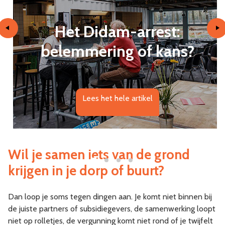
Het Didam-arrest:
belemmering of kans?
Lees het hele artikel
Wil je samen iets van de grond
krijgen in je dorp of buurt?
Dan loop je soms tegen dingen aan. Je komt niet binnen bij
de juiste partners of subsidiegevers, de samenwerking loopt
niet op rolletjes, de vergunning komt niet rond of je twijfelt