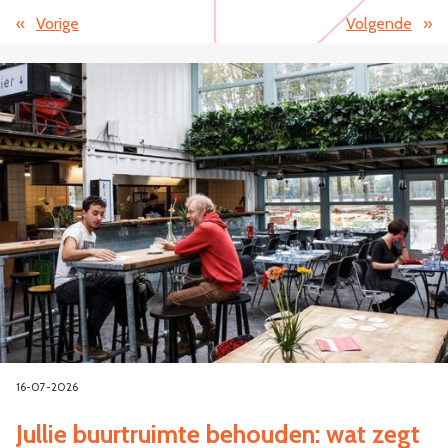
«
Vorige
Volgende
»
16-07-2026
Jullie buurtruimte behouden: wat zegt