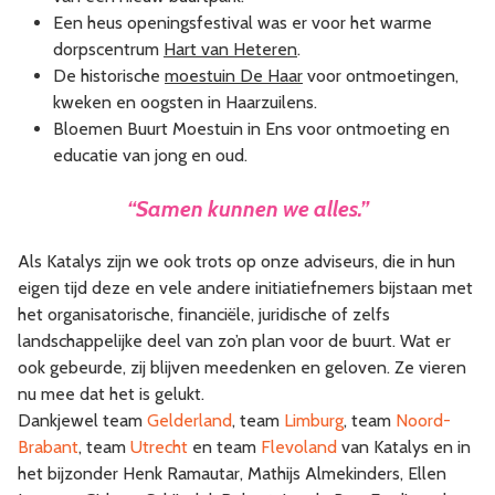
Een heus openingsfestival was er voor het warme
dorpscentrum
Hart van Heteren
.
De historische
moestuin De Haar
voor ontmoetingen,
kweken en oogsten in Haarzuilens.
Bloemen Buurt Moestuin in Ens voor ontmoeting en
educatie van jong en oud.
“Samen kunnen we alles.”
Als Katalys zijn we ook trots op onze adviseurs, die in hun
eigen tijd deze en vele andere initiatiefnemers bijstaan met
het organisatorische, financiële, juridische of zelfs
landschappelijke deel van zo’n plan voor de buurt. Wat er
ook gebeurde, zij blijven meedenken en geloven. Ze vieren
nu mee dat het is gelukt.
Dankjewel team
Gelderland
, team
Limburg
, team
Noord-
Brabant
, team
Utrecht
en team
Flevoland
van Katalys en in
het bijzonder Henk Ramautar, Mathijs Almekinders,
Ellen