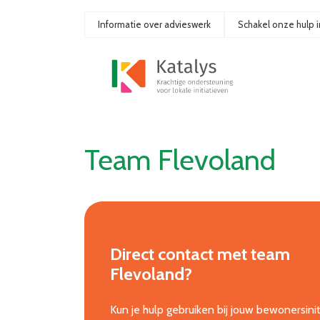
Ga
naar
Informatie over advieswerk
Schakel onze hulp i
de
inhoud
Team Flevoland
Direct contact met team
Flevoland?
Kun je hulp gebruiken bij jouw bewonersinit