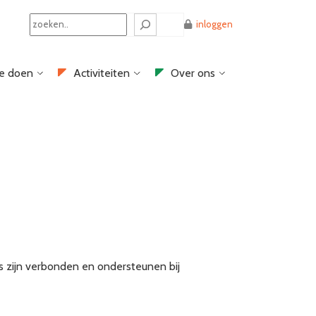
Search
inloggen
e doen
Activiteiten
Over ons
alys zijn verbonden en ondersteunen bij