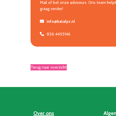
Mail of bel onze adviseurs. Ons team helpt
graag verder!
info@katalys.nl
0
26 4455146
Terug naar overzicht
Over ons
Alge