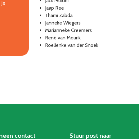
Jack Mulder
 je
Jaap Ree
Thami Zabda
Janneke Wiegers
Marianneke Creemers
René van Mourik
Roelienke van der Snoek
meen contact
Stuur post naar