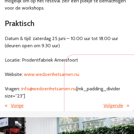
mogelijk om op het festival zelf een plekje te bemachtigen
voor de workshops.
Praktisch
Datum & tijd: zaterdag 25 juni – 10.00 uur tot 18.00 uur
(deuren open om 9.30 uur)
Locatie: Prodentfabriek Amersfoort
Website:
www.wedoenhetsamen.nu
Vragen:
info@wedoenhetsamen.nu
[mk_padding_divider
size=”23″]
«
Vorige
Volgende
»