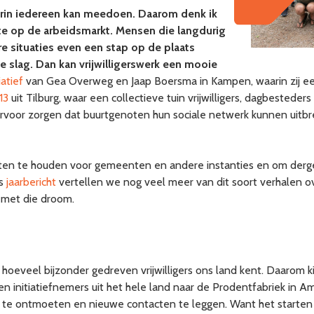
arin iedereen kan meedoen. Daarom denk ik
pte op de arbeidsmarkt. Mensen die langdurig
re situaties even een stap op de plaats
 slag. Dan kan vrijwilligerswerk een mooie
iatief
van Gea Overweg en Jaap Boersma in Kampen, waarin zij een
13
uit Tilburg, waar een collectieve tuin vrijwilligers, dagbested
ervoor zorgen dat buurtgenoten hun sociale netwerk kunnen uit
aten te houden voor gemeenten en andere instanties en om dergeli
ns
jaarbericht
vertellen we nog veel meer van dit soort verhalen o
 met die droom.
 hoeveel bijzonder gedreven vrijwilligers ons land kent. Daarom kij
 initiatiefnemers uit het hele land naar de Prodentfabriek in Am
r te ontmoeten en nieuwe contacten te leggen. Want het starten v