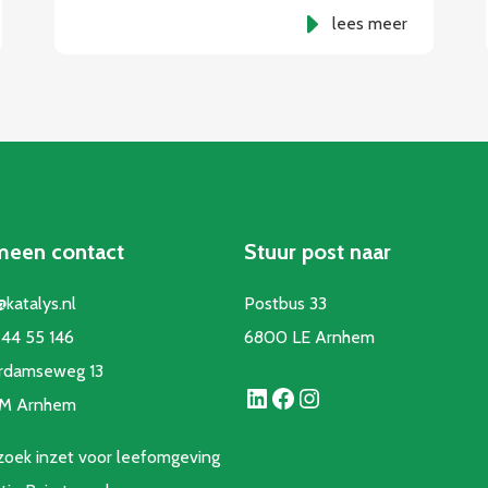
lees meer
meen contact
Stuur post naar
@katalys.nl
Postbus 33
44 55 146
6800 LE Arnhem
rdamseweg 13
LinkedIn
Facebook
Instagram
CM Arnhem
oek inzet voor leefomgeving