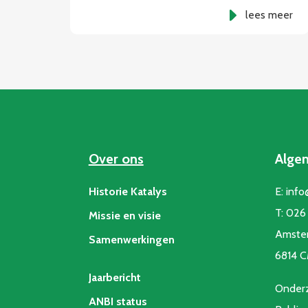
lees meer
Over ons
Alge
Historie Katalys
E:
info
T:
026 
Missie en visie
Amste
Samenwerkingen
6814 
Jaarbericht
Onderz
ANBI status