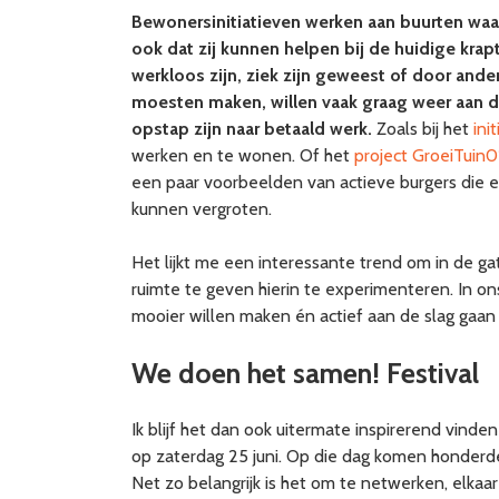
Bewonersinitiatieven werken aan buurten wa
ook dat zij kunnen helpen bij de huidige kra
werkloos zijn, ziek zijn geweest of door ande
moesten maken, willen vaak graag weer aan de
opstap zijn naar betaald werk.
Zoals bij het
init
werken en te wonen. Of het
project GroeiTuin0
een paar voorbeelden van actieve burgers die 
kunnen vergroten.
Het lijkt me een interessante trend om in de g
ruimte te geven hierin te experimenteren. In o
mooier willen maken én actief aan de slag gaan
We doen het samen! Festival
Ik blijf het dan ook uitermate inspirerend vinden
op zaterdag 25 juni. Op die dag komen honderden
Net zo belangrijk is het om te netwerken, elkaa