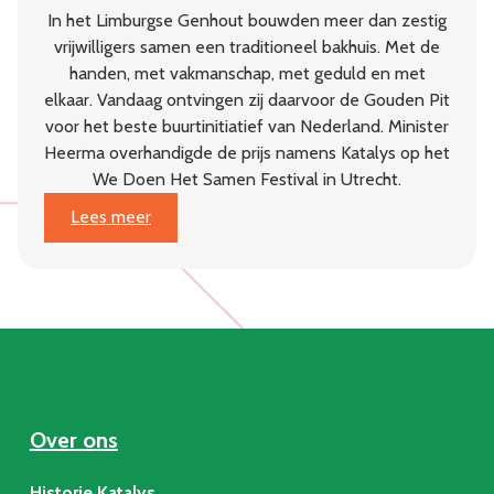
In het Limburgse Genhout bouwden meer dan zestig
vrijwilligers samen een traditioneel bakhuis. Met de
handen, met vakmanschap, met geduld en met
elkaar. Vandaag ontvingen zij daarvoor de Gouden Pit
voor het beste buurtinitiatief van Nederland. Minister
Heerma overhandigde de prijs namens Katalys op het
We Doen Het Samen Festival in Utrecht.
:
Lees meer
Dorpsgaard
Genhout
wint
Gouden
Pit:
beste
buurtinitiatief
van
Over ons
Nederland
Historie Katalys