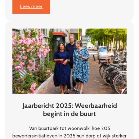
:
Lees meer
‘Je
moet
geloven
in
de
initiatiefnemers’
Jaarbericht 2025: Weerbaarheid
begint in de buurt
Van buurtpark tot woonwolk: hoe 205
bewonersinitiatieven in 2025 hun dorp of wijk sterker