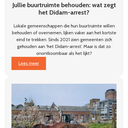
Jullie buurtruimte behouden: wat zegt
het Didam-arrest?
Lokale gemeenschappen die hun buurtruimte willen
behouden of overnemen, lijken vaker aan het kortste
eind te trekken. Sinds 2021 zien gemeenten zich
gehouden aan ‘het Didam-arrest’. Maar is dat zo
onontkoombaar als het lijkt?
:
Lees meer
Jullie
buurtruimte
behouden:
wat
zegt
het
Didam-
arrest?