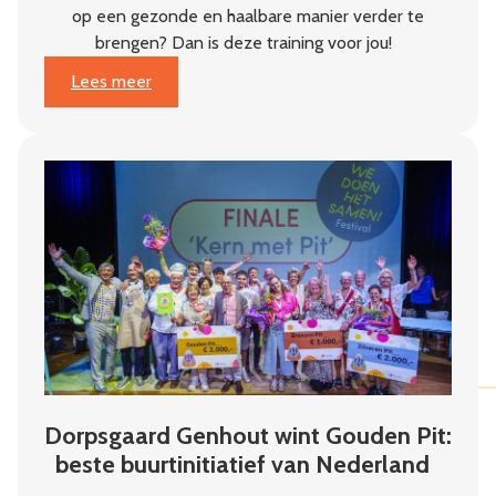
op een gezonde en haalbare manier verder te
brengen? Dan is deze training voor jou!
:
Lees meer
Van
plan
naar
impact
Dorpsgaard Genhout wint Gouden Pit:
beste buurtinitiatief van Nederland