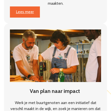
maakten.
:
Lees meer
Jaarbericht
2025:
Weerbaarheid
begint
in
de
buurt
Van plan naar impact
Werk je met buurtgenoten aan een initiatief dat
verschil maakt in de wijk, en zoek je manieren om dat