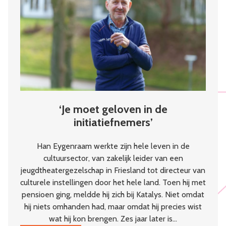
kloppend
hart
van
de
wijk
‘Je moet geloven in de
initiatiefnemers’
Han Eygenraam werkte zijn hele leven in de
cultuursector, van zakelijk leider van een
jeugdtheatergezelschap in Friesland tot directeur van
culturele instellingen door het hele land. Toen hij met
pensioen ging, meldde hij zich bij Katalys. Niet omdat
hij niets omhanden had, maar omdat hij precies wist
wat hij kon brengen. Zes jaar later is…