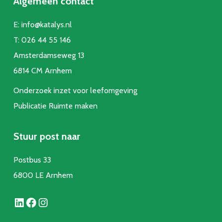
Algemeen contact
E:
info@katalys.nl
T:
026 44 55 146
Amsterdamseweg 13
6814 CM Arnhem
Onderzoek inzet voor leefomgeving
Publicatie Ruimte make
n
Stuur post naar
Postbus 33
6800 LE Arnhem
LinkedIn
Facebook
Instagram