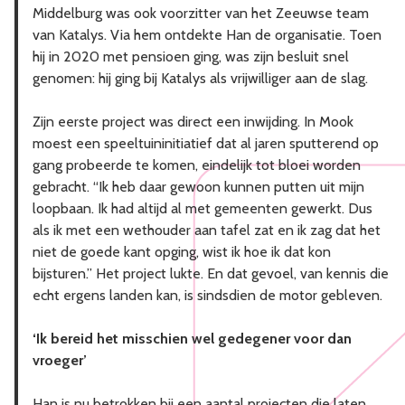
Middelburg was ook voorzitter van het Zeeuwse team
van Katalys. Via hem ontdekte Han de organisatie. Toen
hij in 2020 met pensioen ging, was zijn besluit snel
genomen: hij ging bij Katalys als vrijwilliger aan de slag.
Zijn eerste project was direct een inwijding. In Mook
moest een speeltuininitiatief dat al jaren sputterend op
gang probeerde te komen, eindelijk tot bloei worden
gebracht. “Ik heb daar gewoon kunnen putten uit mijn
loopbaan. Ik had altijd al met gemeenten gewerkt. Dus
als ik met een wethouder aan tafel zat en ik zag dat het
niet de goede kant opging, wist ik hoe ik dat kon
bijsturen.” Het project lukte. En dat gevoel, van kennis die
echt ergens landen kan, is sindsdien de motor gebleven.
‘Ik bereid het misschien wel gedegener voor dan
vroeger’
Han is nu betrokken bij een aantal projecten die laten