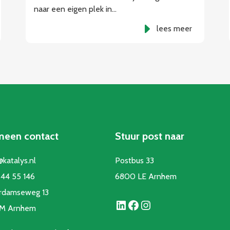
naar een eigen plek in…
lees meer
meen contact
Stuur post naar
@katalys.nl
Postbus 33
44 55 146
6800 LE Arnhem
rdamseweg 13
LinkedIn
Facebook
Instagram
CM Arnhem