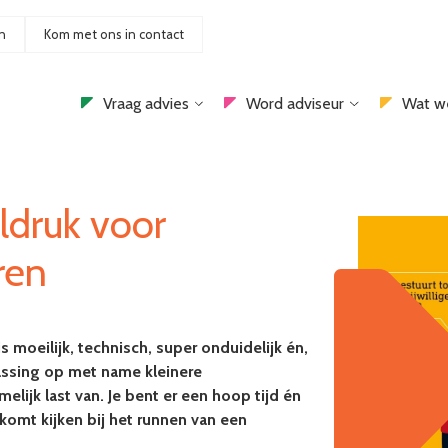
n
Kom met ons in contact
Vraag advies
Word adviseur
Wat w
ldruk voor
uren
moeilijk, technisch, super onduidelijk én,
passing op met name kleinere
elijk last van. Je bent er een hoop tijd én
l komt kijken bij het runnen van een