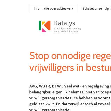
Ga
naar
Informatie over advieswerk
Schakel onze hulp i
de
inhoud
Stop onnodige rege
vrijwilligers in best
AVG, WBTR, BTW… Veel wet- en regelgeving is 
belangrijker, eigenlijk helemaal niet van toe
vrijwilligersorganisaties. Ze hebben er voornam
geld aan kwijt. En dat terwijl er toch al zovee
vrijwilligersorganisatie.