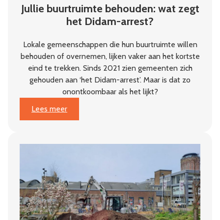
Jullie buurtruimte behouden: wat zegt
het Didam-arrest?
Lokale gemeenschappen die hun buurtruimte willen
behouden of overnemen, lijken vaker aan het kortste
eind te trekken. Sinds 2021 zien gemeenten zich
gehouden aan ‘het Didam-arrest’. Maar is dat zo
onontkoombaar als het lijkt?
:
Lees meer
Jullie
buurtruimte
behouden:
wat
zegt
het
Didam-
arrest?