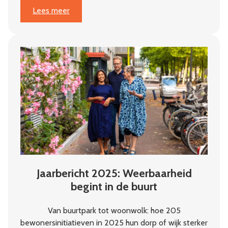
:
Lees meer
‘Je
moet
geloven
in
de
initiatiefnemers’
Jaarbericht 2025: Weerbaarheid
begint in de buurt
Van buurtpark tot woonwolk: hoe 205
bewonersinitiatieven in 2025 hun dorp of wijk sterker