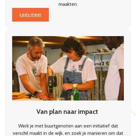
maakten.
:
Lees meer
Jaarbericht
2025:
Weerbaarheid
begint
in
de
buurt
Van plan naar impact
Werk je met buurtgenoten aan een initiatief dat
verschil maakt in de wijk, en zoek je manieren om dat