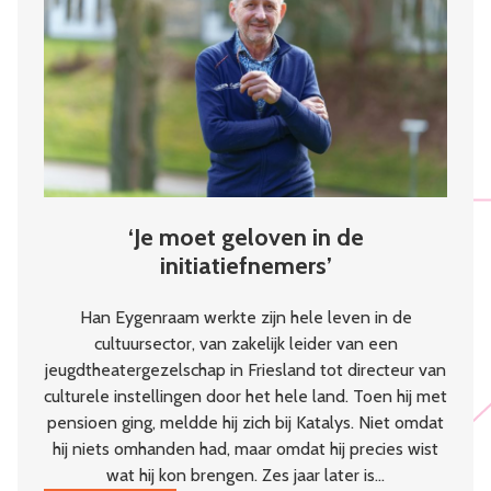
kloppend
hart
van
de
wijk
‘Je moet geloven in de
initiatiefnemers’
Han Eygenraam werkte zijn hele leven in de
cultuursector, van zakelijk leider van een
jeugdtheatergezelschap in Friesland tot directeur van
culturele instellingen door het hele land. Toen hij met
pensioen ging, meldde hij zich bij Katalys. Niet omdat
hij niets omhanden had, maar omdat hij precies wist
wat hij kon brengen. Zes jaar later is…