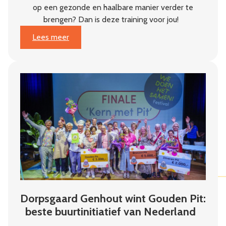
op een gezonde en haalbare manier verder te
brengen? Dan is deze training voor jou!
:
Lees meer
Van
plan
naar
impact
Dorpsgaard Genhout wint Gouden Pit:
beste buurtinitiatief van Nederland