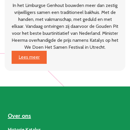
In het Limburgse Genhout bouwden meer dan zestig
vrijwilligers samen een traditioneel bakhuis. Met de
handen, met vakmanschap, met geduld en met
elkaar. Vandaag ontvingen zij daarvoor de Gouden Pit
voor het beste buurtinitiatief van Nederland. Minister
Heerma overhandigde de prijs namens Katalys op het
We Doen Het Samen Festival in Utrecht.
:
Lees meer
Dorpsgaard
Genhout
wint
Gouden
Pit:
beste
buurtinitiatief
van
Over ons
Nederland
Historie Katalys