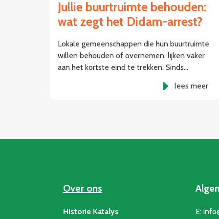
Jullie buurtruimte behouden:
wat zegt het Didam-arrest?
Lokale gemeenschappen die hun buurtruimte
willen behouden of overnemen, lijken vaker
aan het kortste eind te trekken. Sinds…
lees meer
Over ons
Alge
Historie Katalys
E:
info