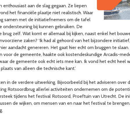
en enthousiast aan de slag gegaan. Ze liepen
 het financiële plaatje niet realistisch. Waar
ng samen met de initiatiefnemers om de tafel
 ondersteuning bij kunnen gebruiken. De
brug zelf. Wat komt er allemaal bij kijken, naast enkel het bouw
oorziene zaken? ‘Ik had al gehoord van het bijzondere initiatief,
r aandacht genereren. Het gaat hier echt om bruggen te slaan. Let
zetten voor de gemeente, haakte ook kostendeskundige Arcadis-
, waar de gemeente ook echt iets mee kan. Ik vond het echt heel
n plaats van alleen die technische kant.’
n in de verdere uitwerking. Bijvoorbeeld bij het adviseren over d
ichting Rotsoordbrug allerlei activiteiten ondernemen om de poten
steek tijdens het festival Rotsoord, Proeftuin van Utrecht. De i
tussen de wijken, om mensen van en naar het festival te breng
g.