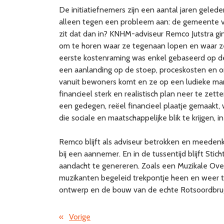
De initiatiefnemers zijn een aantal jaren geled
alleen tegen een probleem aan: de gemeente vond
zit dat dan in? KNHM-adviseur Remco Jutstra gi
om te horen waar ze tegenaan lopen en waar ze
eerste kostenraming was enkel gebaseerd op de 
een aanlanding op de stoep, proceskosten en onv
vanuit bewoners komt en ze op een ludieke manie
financieel sterk en realistisch plan neer te 
een gedegen, reëel financieel plaatje gemaakt
die sociale en maatschappelijke blik te krijgen, i
Remco blijft als adviseur betrokken en meedenke
bij een aannemer. En in de tussentijd blijft St
aandacht te genereren. Zoals een Muzikale Over
muzikanten begeleid trekpontje heen en weer 
ontwerp en de bouw van de echte Rotsoordbru
«
Vorige