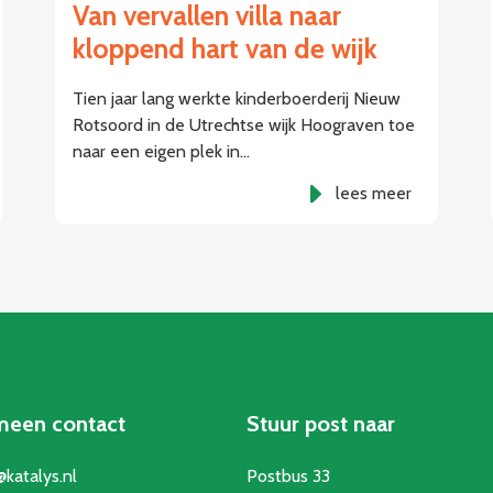
Van vervallen villa naar
kloppend hart van de wijk
Tien jaar lang werkte kinderboerderij Nieuw
Rotsoord in de Utrechtse wijk Hoograven toe
naar een eigen plek in…
lees meer
meen contact
Stuur post naar
@katalys.nl
Postbus 33