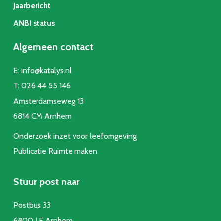
Jaarbericht
ANBI status
Algemeen contact
E:
info@katalys.nl
T:
026 44 55 146
Amsterdamseweg 13
6814 CM Arnhem
Onderzoek inzet voor leefomgeving
Publicatie Ruimte make
n
Stuur post naar
Postbus 33
6800 LE Arnhem