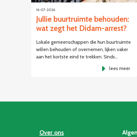
16-07-2026
Jullie buurtruimte behouden:
wat zegt het Didam-arrest?
Lokale gemeenschappen die hun buurtruimte
willen behouden of overnemen, lijken vaker
aan het kortste eind te trekken. Sinds…
lees meer
Over ons
Alge