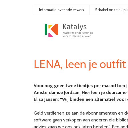
Ga
naar
Informatie over advieswerk
Schakel onze hulp i
de
inhoud
LENA, leen je outfit
Voor nog geen twee tientjes per maand ben je
Amsterdamse Jordaan. Hier leen je duurzame
Elisa Jansen: “Wij bieden een alternatief voo
Geld verdienen ze aan de abonnementen en de 
software gaan verkopen aan anderen die bibliot
advies gaan we ons ook laten betalen.” Een ande