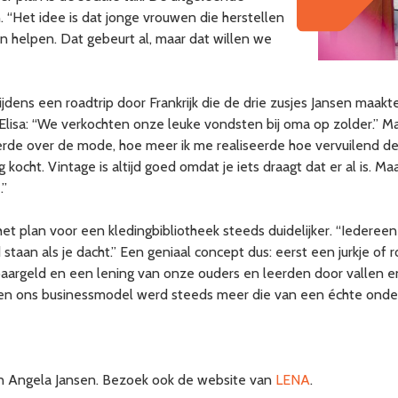
“Het idee is dat jonge vrouwen die herstellen
n helpen. Dat gebeurt al, maar dat willen we
dens een roadtrip door Frankrijk die de drie zusjes Jansen maakten.
lisa: “We verkochten onze leuke vondsten bij oma op zolder.” M
rde over de mode, hoe meer ik me realiseerde hoe vervuilend deze
 kocht. Vintage is altijd goed omdat je iets draagt dat er al is. M
.”
 plan voor een kledingbibliotheek steeds duidelijker. “Iedereen 
staan als je dacht.” Een geniaal concept dus: eerst een jurkje of r
argeld en een lening van onze ouders en leerden door vallen en
 en ons businessmodel werd steeds meer die van een échte onde
en Angela Jansen. Bezoek ook de website van
LENA
.