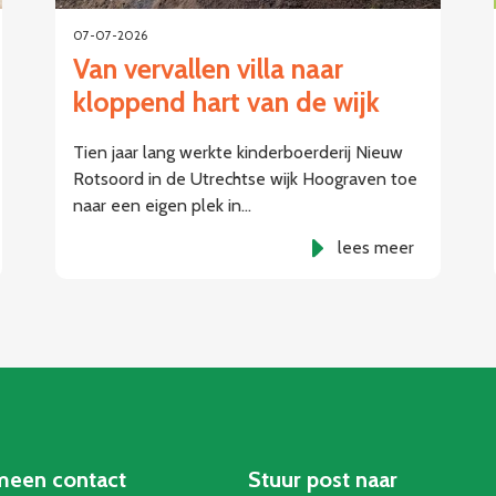
07-07-2026
Van vervallen villa naar
kloppend hart van de wijk
Tien jaar lang werkte kinderboerderij Nieuw
Rotsoord in de Utrechtse wijk Hoograven toe
naar een eigen plek in…
lees meer
meen contact
Stuur post naar