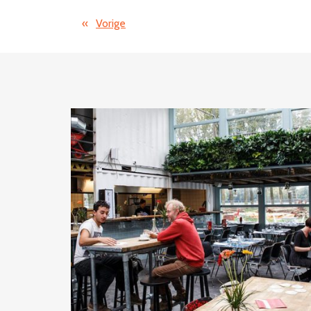
«
Vorige