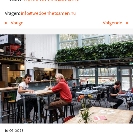
Vragen:
info@wedoenhetsamen.nu
«
Vorige
Volgende
»
16-07-2026