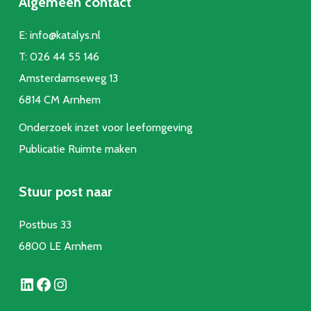
Algemeen contact
E:
info@katalys.nl
T:
026 44 55 146
Amsterdamseweg 13
6814 CM Arnhem
Onderzoek inzet voor leefomgeving
Publicatie Ruimte make
n
Stuur post naar
Postbus 33
6800 LE Arnhem
LinkedIn
Facebook
Instagram