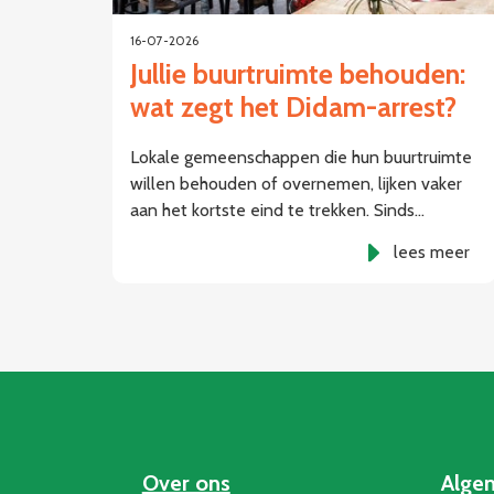
16-07-2026
Jullie buurtruimte behouden:
wat zegt het Didam-arrest?
Lokale gemeenschappen die hun buurtruimte
willen behouden of overnemen, lijken vaker
aan het kortste eind te trekken. Sinds…
lees meer
Over ons
Alge