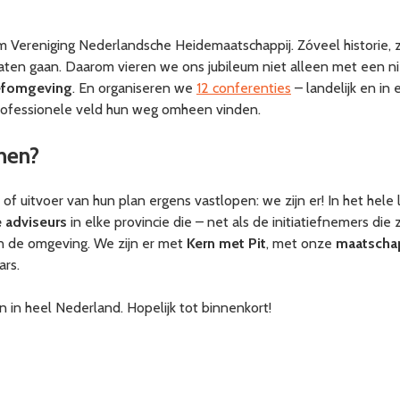
am Vereniging Nederlandsche Heidemaatschappij. Zóveel historie, 
j laten gaan. Daarom vieren we ons jubileum niet alleen met ee
eefomgeving
. En organiseren we
12 conferenties
– landelijk en in 
 professionele veld hun weg omheen vinden.
nen?
r of uitvoer van hun plan ergens vastlopen: we zijn er! In het he
 adviseurs
in elke provincie die – net als de initiatiefnemers die 
in de omgeving. We zijn er met
Kern met Pit
, met onze
maatschap
rs.
in heel Nederland. Hopelijk tot binnenkort!