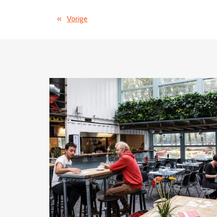
«
Vorige