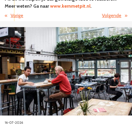
Meer weten? Ga naar
www.kernmetpit.nl
.
«
Vorige
Volgende
»
16-07-2026