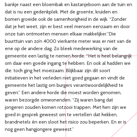
bankje naast een bloembak en kastanjeboom aan de tuin en
dat is nu een gedenkplek. Met de groente, kruiden en
bomen groeide ook de samenhorigheid in de wijk. “Zonder
dat je het weet, zijn er best veel mensen eenzaam en door
onze tuin ontmoeten mensen elkaar makkelijker.”Die
buurttuin van zo’n 4000 vierkante meter was er niet van de
ene op de andere dag. Zo bleek medewerking van de
gemeente een lastig te nemen horde. “Het is heel belangrijk
om daar een goede ingang te hebben. En ook al hadden we
die: toch ging het moeizaam. Blijkbaar zijn dit soort
initiatieven in het verleden niet goed gegaan en vindt de
gemeente het lastig om burgers verantwoordelijkheid te
geven.” Een andere horde die moest worden genomen,
waren bezorgde omwonenden. “Zij waren bang dat
jongeren zouden komen rotzooi trappen. Met hen zijn we
goed in gesprek geweest om te vertellen dat hekken,
brandnetels én een sloot het risico zou beperken. En er is
nog geen hangjongere geweest.”