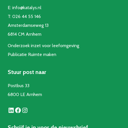
E:
info@katalys.nl
T:
026 44 55 146
Amsterdamseweg 13
6814 CM Arnhem
Onderzoek inzet voor leefomgeving
Publicatie Ruimte make
n
Stuur post naar
Postbus 33
6800 LE Arnhem
LinkedIn
Facebook
Instagram
Schrijf je in voor de nieuwsbrief