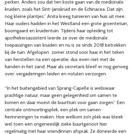
perken. Anders zou dat ten koste gaan van de medicinale
kruiden, zoals het Sint-Janskruid en de Echinacea. Dat zijn
nog kleine plantjes.” Anita kreeg tuinieren van huis uit mee.
Haar ouders hadden in het Westland een grote groentetuin,
boomgaard en kruidentuin. Tijdens haar opleiding tot
apothekersassistent leerde ze over de medicinale
toepassingen van kruiden en nu is ze sinds 2018 betrokken
bij de tuin. Afgelopen zomer stond voor haar in het teken
van herstellen na een operatie, dus even niet met de
handen in het zand. Maar als secretaris bleef er nog genoeg
over: vergaderingen leiden en notulen verzorgen.
“In het buitengebied van Sprang-Capelle is weliswaar
prachtige natuur, maar geen gelegenheid om samen te
komen en daar moest de buurttuin voor gaan zorgen.” Een
centrale ontmoetingsplek, een plek om samen
herinneringen te maken. Hoe welkom zo’n plek was bleek
wel toen een ongeneeslijk zieke buurtgenoot hier
regelmatig met haar vriendinnen afsprak. Ze doneerde een