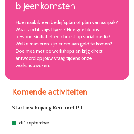
bijeenkomsten
Hoe maak ik een bedrijfsplan of plan van aanpak?
Waar vind ik vrijwilligers? Hoe geef ik ons
bewonersinitiatief een boost op social media?
Welke manieren zijn er om aan geld te komen?
Doe mee met de workshops en krijg direct
antwoord op jouw vraag tijdens onze
workshopweken.
Komende activiteiten
Start inschrijving Kern met Pit
di 1 september