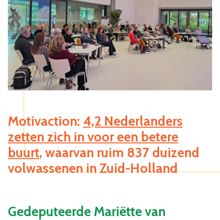
Motivaction:
4,2 Nederlanders
zetten zich in voor een betere
buurt
, waarvan ruim 837 duizend
volwassenen in Zuid-Holland
Gedeputeerde Mariëtte van