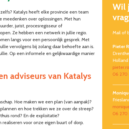
Wil 
t zelfs? Katalys heeft elke provincie een team
vra
llie meedenken over oplossingen. Met hun
uurder, jurist, procesregisseur of
en. Ze hebben een netwerk in jullie regio.
Mail of
 – komen langs voor een persoonlijk gesprek. Met
ullie vervolgens bij zolang daar behoefte aan is.
Pieter 
ullie. Op een informele en gelijkwaardige manier
Drenthe,
Holland
pieter.r
en adviseurs van Katalys
06 270 
Moniqu
Frieslan
nschap. Hoe maken we een plan (van aanpak)?
monique
 plannen en hoe trekken we ze over de streep?
06 270
thuis rond? En de exploitatie?
 realiseren voor onze eigen buurt of dorp.