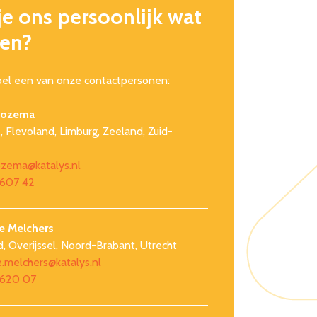
je ons persoonlijk wat
gen?
 bel een van onze contactpersonen:
Rozema
 Flevoland, Limburg, Zeeland, Zuid-
ozema@katalys.nl
607 42
e Melchers
d, Overijssel, Noord-Brabant, Utrecht
.melchers@katalys.nl
 620 07