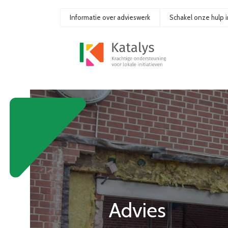
Ga
naar
Informatie over advieswerk
Schakel onze hulp i
de
inhoud
Advies