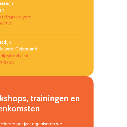
esteijn
en
esteijn@katalys.nl
622 21
etdijk
olland, Gelderland
tdijk@katalys.nl
 230 30
shops, trainingen en
eenkomsten
e keren per jaar organiseren we