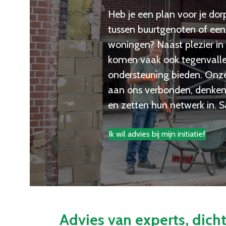
Heb je een plan voor je dor
tussen buurtgenoten of e
woningen? Naast plezier 
komen vaak ook tegenvallers
ondersteuning bieden. Onze t
aan ons verbonden, denken 
en zetten hun netwerk in. 
Ik wil advies bij mijn initiatief
Advies van experts, dich