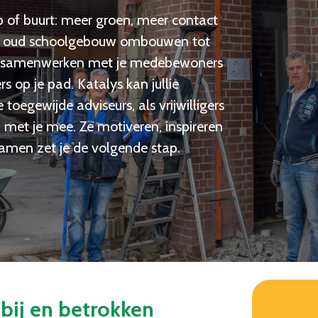
p of buurt: meer groen, meer contact
en oud schoolgebouw ombouwen tot
in samenwerken met je medebewoners
 op je pad. Katalys kan jullie
oegewijde adviseurs, als vrijwilligers
met je mee. Ze motiveren, inspireren
Samen zet je de volgende stap.
tbij en betrokken