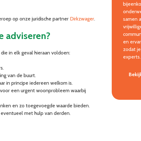
bijeenko
onderwe
eroep op onze juridische partner
Dirkzwager
.
samen aa
vrijwill
e adviseren?
communi
en ervar
zodat je
ie in elk geval hieraan voldoen:
experts.
s.
Bekij
ing van de buurt.
r in principe iedereen welkom is.
ng voor een urgent woonprobleem waarbij
denken en zo toegevoegde waarde bieden.
t, eventueel met hulp van derden.