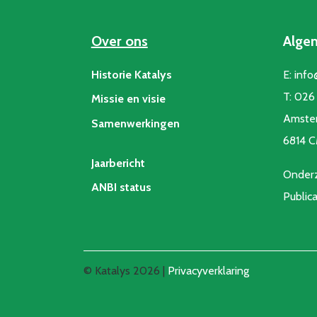
Over ons
Alge
Historie Katalys
E:
info
T:
026 
Missie en visie
Amste
Samenwerkingen
6814 
Jaarbericht
Onderz
ANBI status
Public
© Katalys 2026 |
Privacyverklaring