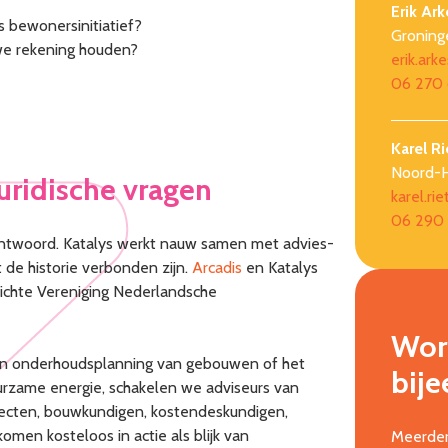
Erik Ark
s bewonersinitiatief?
Groning
we rekening houden?
erik.ark
06 270 
Karel Ri
Noord-H
uridische vragen
karel.rie
06 290
antwoord. Katalys werkt nauw samen met advies-
 de historie verbonden zijn.
Arcadis
en Katalys
richte Vereniging Nederlandsche
Work
 en onderhoudsplanning van gebouwen of het
bij
urzame energie, schakelen we adviseurs van
itecten, bouwkundigen, kostendeskundigen,
omen kosteloos in actie als blijk van
Meerder