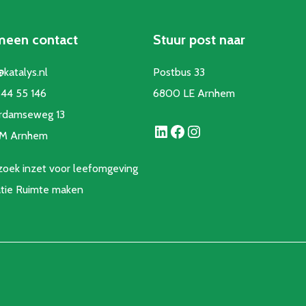
meen contact
Stuur post naar
@katalys.nl
Postbus 33
44 55 146
6800 LE Arnhem
rdamseweg 13
LinkedIn
Facebook
Instagram
CM Arnhem
oek inzet voor leefomgeving
atie Ruimte make
n