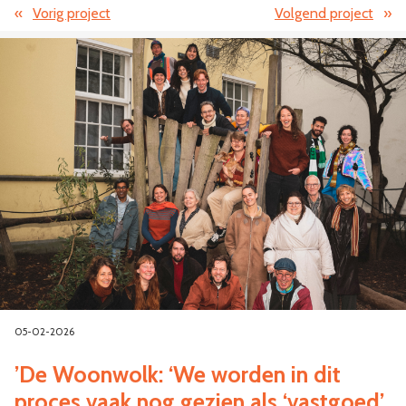
«
Vorig project
Volgend project
»
05-02-2026
’De Woonwolk: ‘We worden in dit
proces vaak nog gezien als ‘vastgoed’