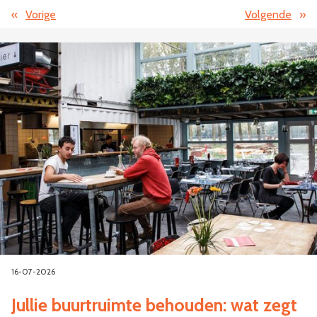
«
Vorige
Volgende
»
16-07-2026
Jullie buurtruimte behouden: wat zegt