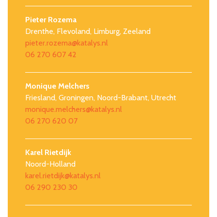
Pieter Rozema
Drenthe, Flevoland, Limburg, Zeeland
pieter.rozema@katalys.nl
06 270 607 42
Monique Melchers
Friesland, Groningen, Noord-Brabant, Utrecht
monique.melchers@katalys.nl
06 270 620 07
Karel Rietdijk
Noord-Holland
karel.rietdijk@katalys.nl
06 290 230 30