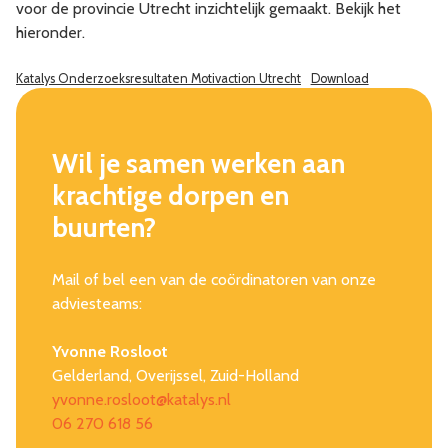
voor de provincie Utrecht inzichtelijk gemaakt. Bekijk het
hieronder.
Katalys Onderzoeksresultaten Motivaction Utrecht
Download
Wil je samen werken aan
krachtige dorpen en
buurten?
Mail of bel een van de coördinatoren van onze
adviesteams:
Yvonne Rosloot
Gelderland, Overijssel, Zuid-Holland
yvonne.rosloot@katalys.nl
06 270 618 56