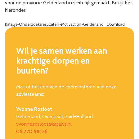
voor de provincie Gelderland inzichtelijk gemaakt. Bekijk het
hieronder.
Katalys-Onderzoeksresultaten-Motivaction-Gelderland
Download
Wil je samen werken aan
krachtige dorpen en
buurten?
Mail of bel een van de coördinatoren van onze
adviesteams:
Yvonne Rosloot
Gelderland, Overijssel, Zuid-Holland
yvonne.rosloot@katalys.nl
06 270 618 56