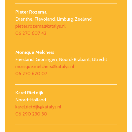
Pieter Rozema
Drenthe, Flevoland, Limburg, Zeeland
pieter.rozema@katalys.nl
06 270 607 42
Monique Melchers
Friesland, Groningen, Noord-Brabant, Utrecht
monique.melchers@katalys.nl
06 270 620 07
Karel Rietdijk
Noord-Holland
karel.rietdijk@katalys.nl
06 290 230 30