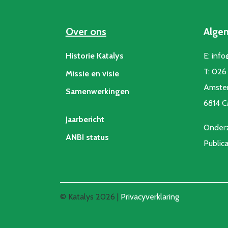
Over ons
Alge
Historie Katalys
E:
info
T:
026 
Missie en visie
Amste
Samenwerkingen
6814 
Jaarbericht
Onderz
ANBI status
Public
© Katalys 2026 |
Privacyverklaring