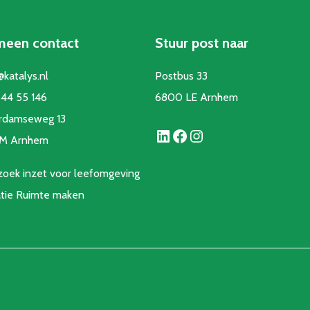
meen contact
Stuur post naar
@katalys.nl
Postbus 33
44 55 146
6800 LE Arnhem
rdamseweg 13
LinkedIn
Facebook
Instagram
CM Arnhem
oek inzet voor leefomgeving
atie Ruimte make
n