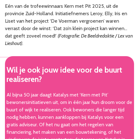
Eén van de trofeewinnaars Kern met Pit 2025, uit de
provincie Zuid-Holland. Initiatiefnemers Leroy, Elly, Iris en
Liset van het project ‘De Voerman vergroenen’ waren
verrast door de winst: ‘Dat zo’n klein project kan winnen…
dat geeft zoveel moed!’
(Fotografie: De Beeldredaktie / Lex van
Lieshout).
Wil je ook jouw idee voor de buurt
realiseren?
Al bijna 50 jaar daagt Katalys met ‘Kern met Pit’
bewonersinitiatieven uit, om in één jaar hun droom voor de
buurt of wijk te realiseren. Ook bewoners die langer tijd
nodig hebben, kunnen aankloppen bij Katalys voor een
gratis adviseur. Of het nu gaat om het regelen van
financiering, het maken van een bouwtekening, of het