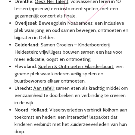
Drenthe:
Oesz Nei Talent
: volwassenen leren in 10
lessen (opnieuw) een instrument spelen, met een
gezamenlijk concert als finale.
Overijssel:
Beweegplein Noaberhoes:
een inclusieve
plek waar jong en oud samen bewegen, ontmoeten en
bijpraten in Delden.
Gelderland:
Samen Groeien – Kinderboerderij
Heidestein
: vrijwilligers bouwen samen een kas voor
meer educatie, oogst en ontmoeting.
Flevoland:
Spelen & Ontmoeten Eilandenbuurt:
een
groene plek waar kinderen veilig spelen en
buurtbewoners elkaar ontmoeten.
Utrecht:
Aan tafel!:
samen eten als krachtig middel om
eenzaamheid te doorbreken en verbinding te creëren
in de wijk.
Noord-Holland
:
Vissersverleden verbindt Kolhorn aan
toekomst en heden:
een interactief lespakket dat
kinderen verbindt met het Zuiderzeeverleden van hun
dorp.