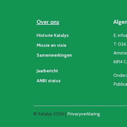
Over ons
Alge
Historie Katalys
E:
info
T:
026 
Missie en visie
Amste
Samenwerkingen
6814 
Jaarbericht
Onderz
ANBI status
Public
© Katalys 2026 |
Privacyverklaring