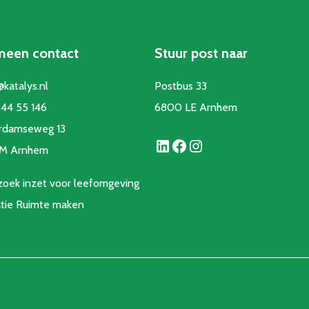
meen contact
Stuur post naar
@katalys.nl
Postbus 33
44 55 146
6800 LE Arnhem
rdamseweg 13
LinkedIn
Facebook
Instagram
CM Arnhem
oek inzet voor leefomgeving
atie Ruimte make
n