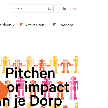
Search
inloggen
e doen
Activiteiten
Over ons