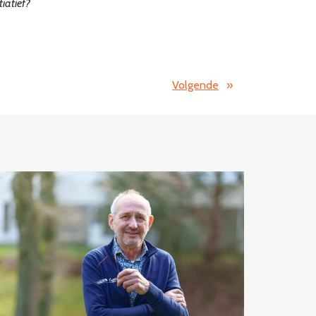
tiatief?
Volgende
»