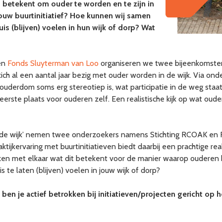
t betekent om ouder te worden en te zijn in
jouw buurtinitiatief? Hoe kunnen wij samen
is (blijven) voelen in hun wijk of dorp? Wat
en
Fonds Sluyterman van Loo
organiseren we twee bijeenkomsten
ich al een aantal jaar bezig met ouder worden in de wijk. Via on
erdom soms erg stereotiep is, wat participatie in de weg staat
erste plaats voor ouderen zelf. Een realistische kijk op wat oud
n de wijk’ nemen twee onderzoekers namens Stichting RCOAK en 
tijkervaring met buurtinitiatieven biedt daarbij een prachtige real
jken met elkaar wat dit betekent voor de manier waarop ouderen 
te laten (blijven) voelen in jouw wijk of dorp?
ben je actief betrokken bij initiatieven/projecten gericht op 