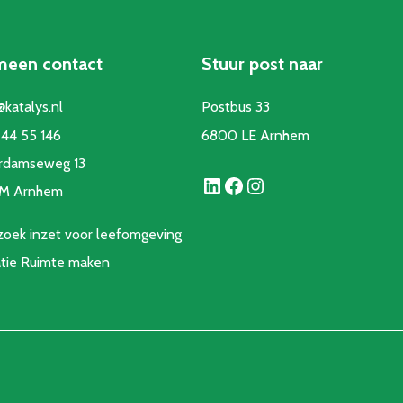
meen contact
Stuur post naar
@katalys.nl
Postbus 33
44 55 146
6800 LE Arnhem
rdamseweg 13
LinkedIn
Facebook
Instagram
CM Arnhem
oek inzet voor leefomgeving
atie Ruimte make
n