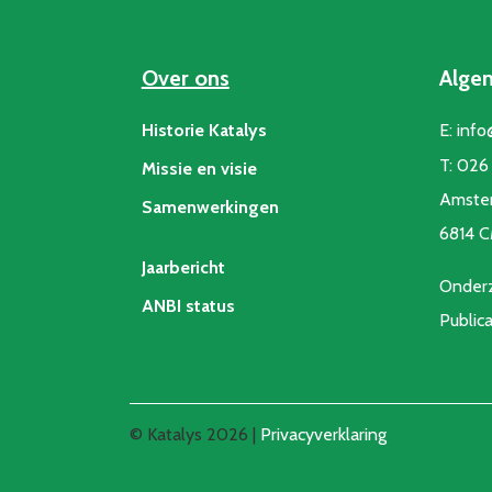
Over ons
Alge
Historie Katalys
E:
info
T:
026 
Missie en visie
Amste
Samenwerkingen
6814 
Jaarbericht
Onderz
ANBI status
Public
© Katalys 2026 |
Privacyverklaring