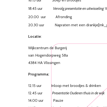
18.15 uur Soep en broodjes
18.45 uur
Vervolg presentatie en uitwisseling:
20.00 uur Afronding
20.30 uur Napraten met een drankje[mk_pa
Locatie
:
Wijkcentrum de Burgerij
van Hogendorpweg 58a
4384 HA Vlissingen
Programma:
12.15 uur Inloop met broodjes & drinken
12.45 uur
Presentatie Ouderen thuis in de wijk
14.00 uur Pauze