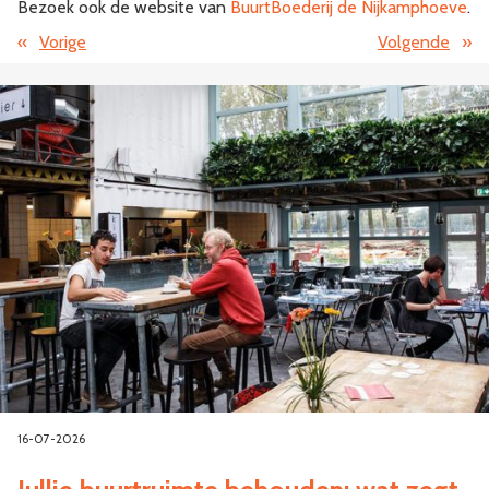
Bezoek ook de website van
BuurtBoederij de Nijkamphoeve
.
«
Vorige
Volgende
»
16-07-2026