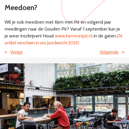
Meedoen?
Wil je ook meedoen met Kern met Pit en volgend jaar
meedingen naar de Gouden Pit? Vanaf 1 september kun je
je weer inschrijven! Houd
www.kernmetpit.nl
in de gaten.
Dit
artikel verscheen in ons Jaarbericht 2020
.
«
Vorige
Volgende
»