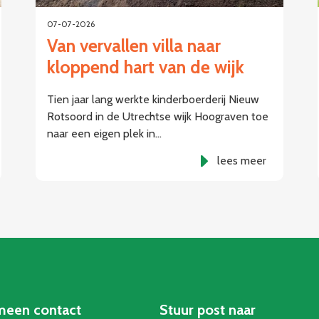
07-07-2026
Van vervallen villa naar
kloppend hart van de wijk
Tien jaar lang werkte kinderboerderij Nieuw
Rotsoord in de Utrechtse wijk Hoograven toe
naar een eigen plek in…
lees meer
meen contact
Stuur post naar