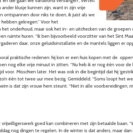
ot en die gaan we vanavond vervangen”, vertelt
nder klusje kunnen zijn, want in zijn vrije
n ontspannen door niks te doen, ik juist als we
ar hebben gekregen.” Voor het
n het onderhoud, maar ook het in- en uitchecken van de groepen d
 een ruimte huren. “Ik ben bijvoorbeeld voorzitter van het Sint M
gaderen daar, onze geluidsinstallatie en de mantels liggen er op
ral praktische redenen: hij kon er een huis kopen met de oppervla
en nog elke vrije minuut in zitten. “Nu heb ik er nog één voor de
tijd voor. Misschien later. Het was ook in die begintijd dat hij ‘gestr
jks zo’n één tot twee uur mee bezig. Gemiddeld. “Soms loopt het wel
eheim is dat zijn vrouw hem steunt. “Niet in alle voorbereidingen, 
t vrijwilligerswerk goed kan combineren met zijn betaalde baan. 
dag nog dingen te regelen. In de winter is dat anders, maar dan 