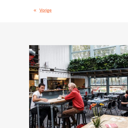
«
Vorige