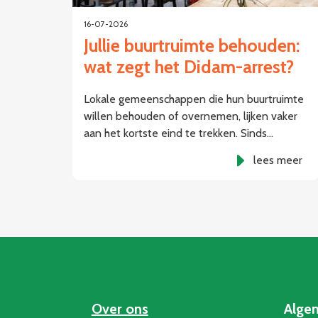
16-07-2026
Jullie buurtruimte behouden:
wat zegt het Didam-arrest?
Lokale gemeenschappen die hun buurtruimte
willen behouden of overnemen, lijken vaker
aan het kortste eind te trekken. Sinds…
lees meer
Over ons
Alge