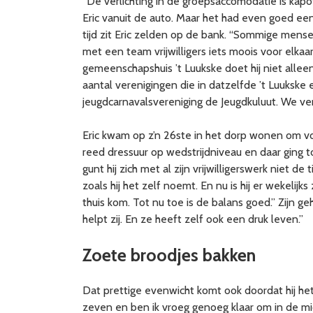
“De verlichting in de groepsaccomodatie is kap
Eric vanuit de auto. Maar het had even goed een a
tijd zit Eric zelden op de bank. “Sommige mense
met een team vrijwilligers iets moois voor elka
gemeenschapshuis ’t Luukske doet hij niet allee
aantal verenigingen die in datzelfde ’t Luukske
jeugdcarnavalsvereniging de Jeugdkuluut. We ver
Eric kwam op z’n 26ste in het dorp wonen om voo
reed dressuur op wedstrijdniveau en daar ging to
gunt hij zich met al zijn vrijwilligerswerk niet de 
zoals hij het zelf noemt. En nu is hij er wekeli
thuis kom. Tot nu toe is de balans goed.” Zijn g
helpt zij. En ze heeft zelf ook een druk leven.”
Zoete broodjes bakken
Dat prettige evenwicht komt ook doordat hij he
zeven en ben ik vroeg genoeg klaar om in de mid