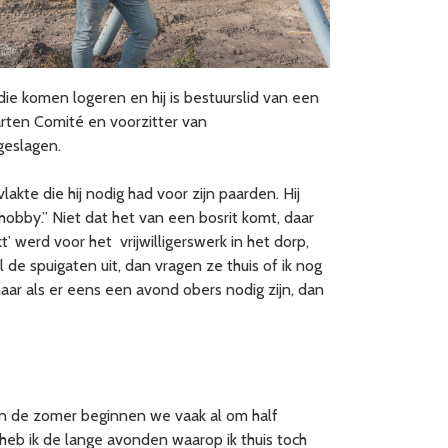
ie komen logeren en hij is bestuurslid van een
aarten Comité en voorzitter van
geslagen.
kte die hij nodig had voor zijn paarden. Hij
 hobby.” Niet dat het van een bosrit komt, daar
ikt’ werd voor het vrijwilligerswerk in het dorp,
 de spuigaten uit, dan vragen ze thuis of ik nog
maar als er eens een avond obers nodig zijn, dan
“In de zomer beginnen we vaak al om half
heb ik de lange avonden waarop ik thuis toch