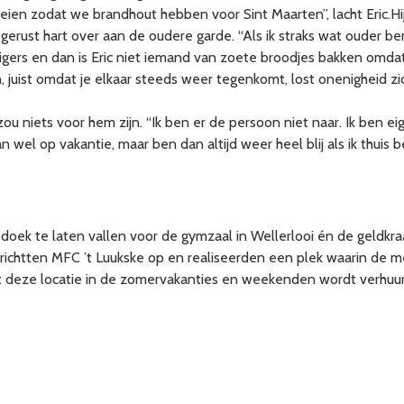
en zodat we brandhout hebben voor Sint Maarten”, lacht Eric.Hij ka
 gerust hart over aan de oudere garde. “Als ik straks wat ouder ben
igers en dan is Eric niet iemand van zoete broodjes bakken omdat
, juist omdat je elkaar steeds weer tegenkomt, lost onenigheid zi
zou niets voor hem zijn. “Ik ben er de persoon niet naar. Ik ben e
 wel op vakantie, maar ben dan altijd weer heel blij als ik thuis b
doek te laten vallen voor de gymzaal in Wellerlooi én de geldkra
richtten MFC ’t Luukske op en realiseerden een plek waarin de me
t deze locatie in de zomervakanties en weekenden wordt verhuu