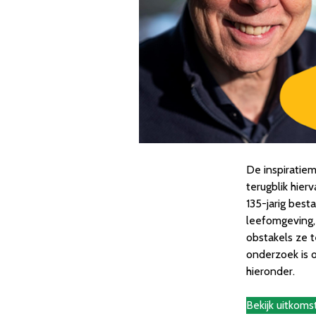
De inspiratie
terugblik hier
135-jarig bes
leefomgeving,
obstakels ze 
onderzoek is o
hieronder.
Bekijk uitkom