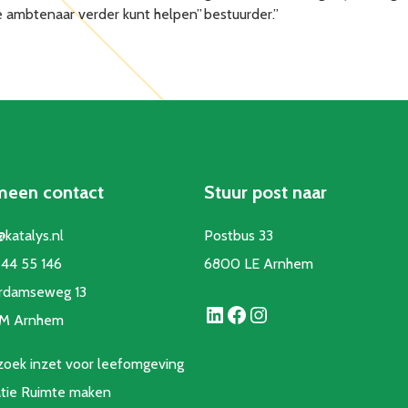
 ambtenaar verder kunt helpen”
bestuurder.”
meen contact
Stuur post naar
@katalys.nl
Postbus 33
44 55 146
6800 LE Arnhem
rdamseweg 13
LinkedIn
Facebook
Instagram
CM Arnhem
oek inzet voor leefomgeving
atie Ruimte make
n