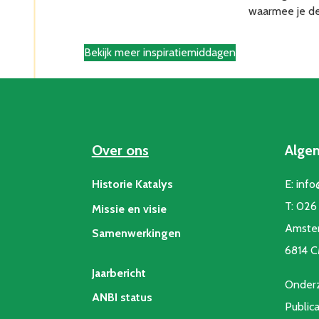
waarmee je de
Bekijk meer inspiratiemiddagen
Over ons
Alge
Historie Katalys
E:
info
T:
026 
Missie en visie
Amste
Samenwerkingen
6814 
Jaarbericht
Onderz
ANBI status
Public