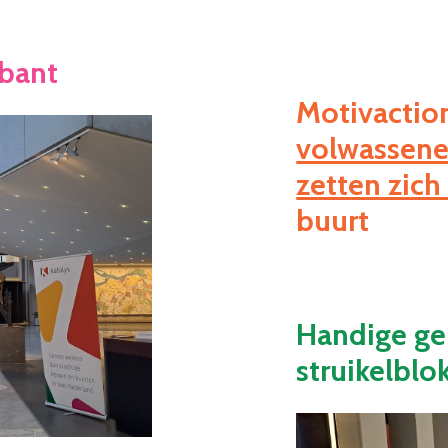
abant
Motivactio
volwassene
zetten zich 
buurt
Handige ge
struikelblo