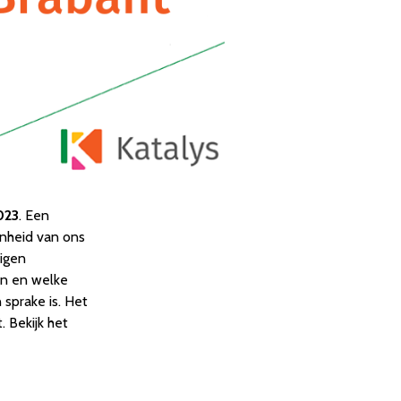
023
. Een
enheid van ons
igen
en en welke
sprake is. Het
. Bekijk het