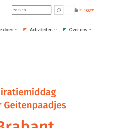
Search
inloggen
e doen
Activiteiten
Over ons