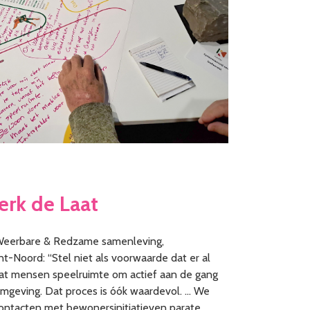
erk de Laat
eerbare & Redzame samenleving,
nt-Noord: “Stel niet als voorwaarde dat er al
 Laat mensen speelruimte om actief aan de gang
omgeving. Dat proces is óók waardevol. … We
ontacten met bewonersinitiatieven parate