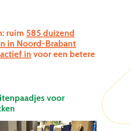
n: ruim
585 duizend
n in Noord-Brabant
actief in
voor een betere
itenpaadjes voor
kken