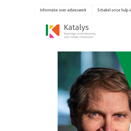
Ga
naar
Informatie over advieswerk
Schakel onze hulp i
de
inhoud