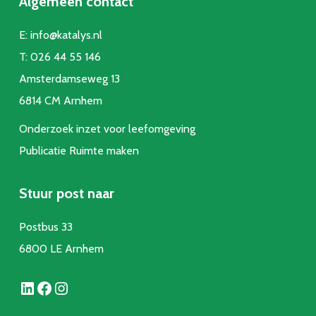
Algemeen contact
E:
info@katalys.nl
T:
026 44 55 146
Amsterdamseweg 13
6814 CM Arnhem
Onderzoek inzet voor leefomgeving
Publicatie Ruimte make
n
Stuur post naar
Postbus 33
6800 LE Arnhem
LinkedIn
Facebook
Instagram