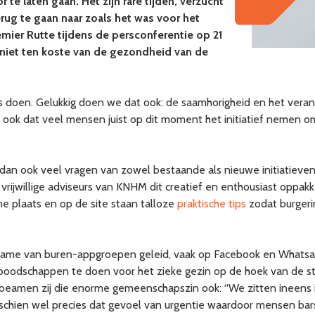
 te laten gaan. Het zijn rare tijden, verzucht
rug te gaan naar zoals het was voor het
remier Rutte tijdens de persconferentie op 21
ag niet ten koste van de gezondheid van de
s doen. Gelukkig doen we dat ook: de saamhorigheid en het vera
zie ook dat veel mensen juist op dit moment het initiatief nemen 
n ook veel vragen van zowel bestaande als nieuwe initiatieven.
vrijwillige adviseurs van KNHM dit creatief en enthousiast oppakk
ne plaats en op de site staan talloze
praktische tips
zodat burgeri
name van buren-appgroepen geleid, vaak op Facebook en Whatsa
boodschappen te doen voor het zieke gezin op de hoek van de str
 beamen zij die enorme gemeenschapszin ook: “We zitten ineens i
misschien wel precies dat gevoel van urgentie waardoor mensen ba