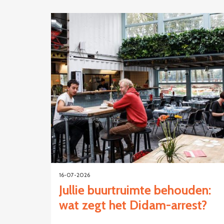
16-07-2026
Jullie buurtruimte behouden:
wat zegt het Didam-arrest?