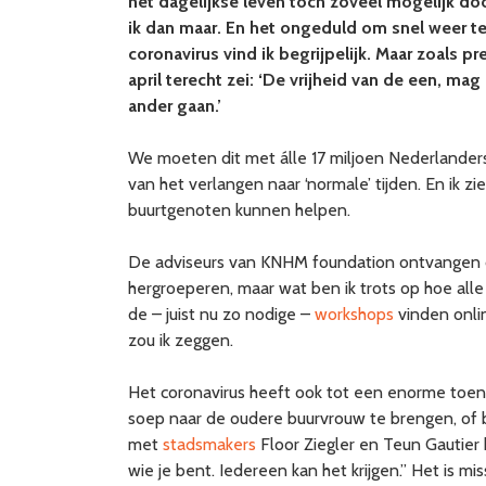
het dagelijkse leven toch zoveel mogelijk door
ik dan maar. En het ongeduld om snel weer te
coronavirus vind ik begrijpelijk. Maar zoals p
april terecht zei: ‘De vrijheid van de een, m
ander gaan.’
We moeten dit met álle 17 miljoen Nederlander
van het verlangen naar ‘normale’ tijden. En ik 
buurtgenoten kunnen helpen.
De adviseurs van KNHM foundation ontvangen da
hergroeperen, maar wat ben ik trots op hoe alle 
de – juist nu zo nodige –
workshops
vinden onli
zou ik zeggen.
Het coronavirus heeft ook tot een enorme toe
soep naar de oudere buurvrouw te brengen, of 
met
stadsmakers
Floor Ziegler en Teun Gautier
wie je bent. Iedereen kan het krijgen.” Het is 