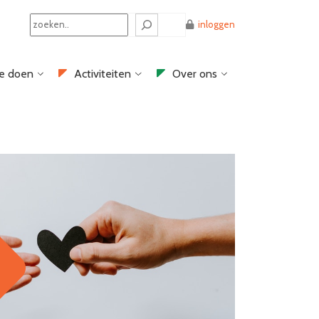
Search
inloggen
e doen
Activiteiten
Over ons