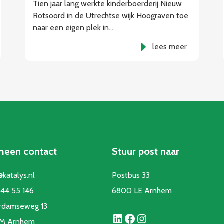
Tien jaar lang werkte kinderboerderij Nieuw
Rotsoord in de Utrechtse wijk Hoograven toe
naar een eigen plek in…
lees meer
meen contact
Stuur post naar
@katalys.nl
Postbus 33
44 55 146
6800 LE Arnhem
rdamseweg 13
LinkedIn
Facebook
Instagram
CM Arnhem