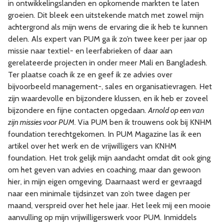
in ontwikkelingslanden en opkomende markten te laten
groeien. Dit bleek een uitstekende match met zowel mijn
achtergrond als mijn wens de ervaring die ik heb te kunnen
delen. Als expert van PUM ga ik zo’n twee keer per jaar op
missie naar textiel- en leerfabrieken of daar aan
gerelateerde projecten in onder meer Mali en Bangladesh.
Ter plaatse coach ik ze en geef ik ze advies over
bijvoorbeeld management-, sales en organisatievragen. Het
zijn waardevolle en bijzondere klussen, en ik heb er zoveel
bijzondere en fijne contacten opgedaan.
Arnold op een van
zijn missies voor PUM
. Via PUM ben ik trouwens ook bij KNHM
foundation terechtgekomen. In PUM Magazine las ik een
artikel over het werk en de vrijwilligers van KNHM
foundation. Het trok gelijk mijn aandacht omdat dit ook ging
om het geven van advies en coaching, maar dan gewoon
hier, in mijn eigen omgeving. Daarnaast werd er gevraagd
naar een minimale tijdsinzet van zo’n twee dagen per
maand, verspreid over het hele jaar. Het leek mij een mooie
aanvulling op mijn vrijwilligerswerk voor PUM. Inmiddels