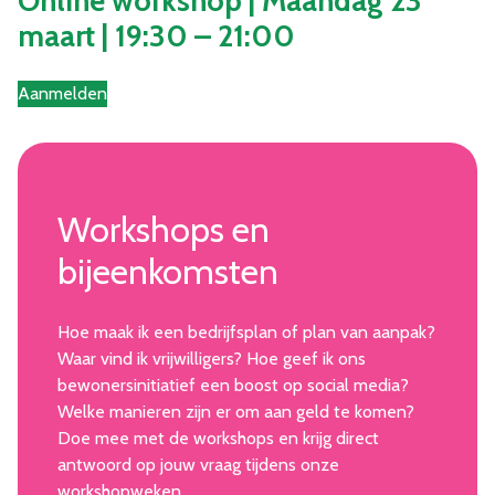
Online workshop | Maandag 23
maart | 19:30 – 21:00
Aanmelden
Workshops en
bijeenkomsten
Hoe maak ik een bedrijfsplan of plan van aanpak?
Waar vind ik vrijwilligers? Hoe geef ik ons
bewonersinitiatief een boost op social media?
Welke manieren zijn er om aan geld te komen?
Doe mee met de workshops en krijg direct
antwoord op jouw vraag tijdens onze
workshopweken.