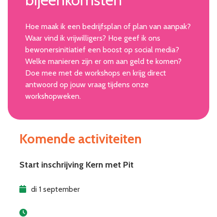
Hoe maak ik een bedrijfsplan of plan van aanpak?
Waar vind ik vrijwilligers? Hoe geef ik ons
bewonersinitiatief een boost op social media?
Welke manieren zijn er om aan geld te komen?
Doe mee met de workshops en krijg direct
antwoord op jouw vraag tijdens onze
workshopweken.
Komende activiteiten
Start inschrijving Kern met Pit
di 1 september