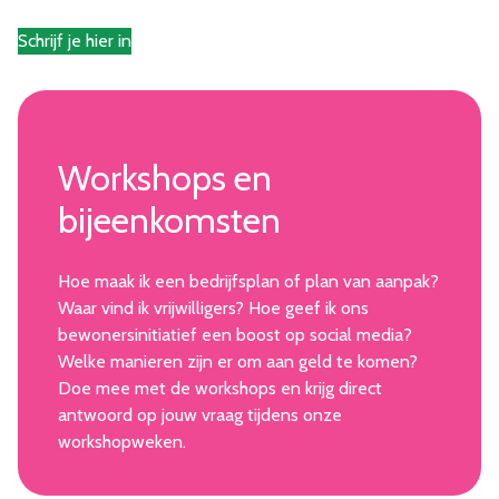
Schrijf je hier in
Workshops en
bijeenkomsten
Hoe maak ik een bedrijfsplan of plan van aanpak?
Waar vind ik vrijwilligers? Hoe geef ik ons
bewonersinitiatief een boost op social media?
Welke manieren zijn er om aan geld te komen?
Doe mee met de workshops en krijg direct
antwoord op jouw vraag tijdens onze
workshopweken.