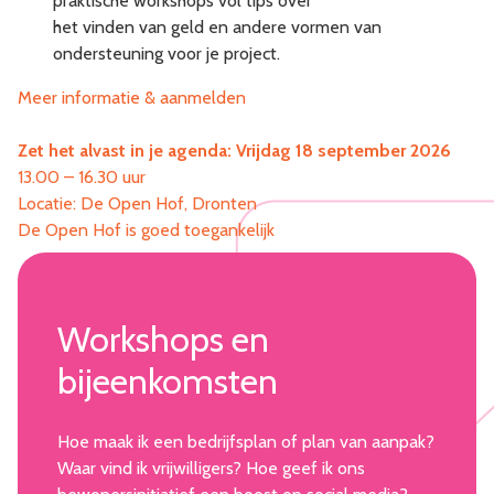
praktische workshops vol tips over
het vinden van geld en andere vormen van
ondersteuning voor je project.
Meer informatie & aanmelden
Zet het alvast in je agenda: Vrijdag 18 september 2026
13.00 – 16.30 uur
Locatie: De Open Hof, Dronten
De Open Hof is goed toegankelijk
Workshops en
bijeenkomsten
Hoe maak ik een bedrijfsplan of plan van aanpak?
Waar vind ik vrijwilligers? Hoe geef ik ons