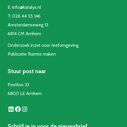
E:
info@katalys.nl
T:
026 44 55 146
Amsterdamseweg 13
6814 CM Arnhem
Onderzoek inzet voor leefomgeving
Publicatie Ruimte make
n
Stuur post naar
Postbus 33
6800 LE Arnhem
LinkedIn
Facebook
Instagram
Schrijf je in voor de nieuwsbrief