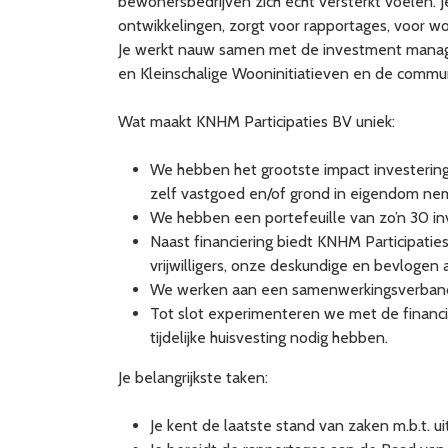
bewonersbedrijven zich echt versterkt voelen. 
ontwikkelingen, zorgt voor rapportages, voor w
Je werkt nauw samen met de investment mana
en Kleinschalige Wooninitiatieven en de commun
Wat maakt KNHM Participaties BV uniek:
We hebben het grootste impact investerin
zelf vastgoed en/of grond in eigendom neme
We hebben een portefeuille van zo’n 30 in
Naast financiering biedt KNHM Participati
vrijwilligers, onze deskundige en bevlogen
We werken aan een samenwerkingsverband m
Tot slot experimenteren we met de financi
tijdelijke huisvesting nodig hebben.
Je belangrijkste taken:
Je kent de laatste stand van zaken m.b.t. ui