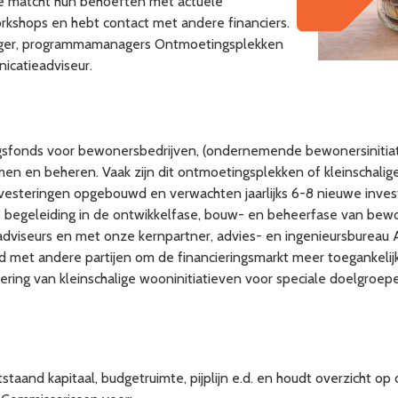
Je matcht hun behoeften met actuele
orkshops en hebt contact met andere financiers.
ger, programmamanagers Ontmoetingsplekken
icatieadviseur.
gsfonds voor bewonersbedrijven, (ondernemende bewonersinitia
n en beheren. Vaak zijn dit ontmoetingsplekken of kleinschalige
vesteringen opgebouwd en verwachten jaarlijks 6-8 nieuwe inves
es begeleiding in de ontwikkelfase, bouw- en beheerfase van b
 adviseurs en met onze kernpartner, advies- en ingenieursbureau A
et andere partijen om de financieringsmarkt meer toegankelij
ering van kleinschalige wooninitiatieven voor speciale doelgroe
tstaand kapitaal, budgetruimte, pijplijn e.d. en houdt overzicht op