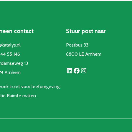
meen contact
Stuur post naar
@katalys.nl
Postbus 33
44 55 146
6800 LE Arnhem
rdamseweg 13
LinkedIn
Facebook
Instagram
CM Arnhem
oek inzet voor leefomgeving
atie Ruimte make
n