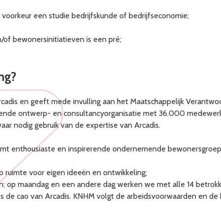
voorkeur een studie bedrijfskunde of bedrijfseconomie;
/of bewonersinitiatieven is een pré;
ng?
adis en geeft mede invulling aan het Maatschappelijk Verantwo
rende ontwerp- en consultancyorganisatie met 36.000 medewerker
waar nodig gebruik van de expertise van Arcadis.
omt enthousiaste en inspirerende ondernemende bewonersgroepe
p ruimte voor eigen ideeën en ontwikkeling;
hten; op maandag en een andere dag werken we met alle 14 betrokk
ens de cao van Arcadis. KNHM volgt de arbeidsvoorwaarden en de 