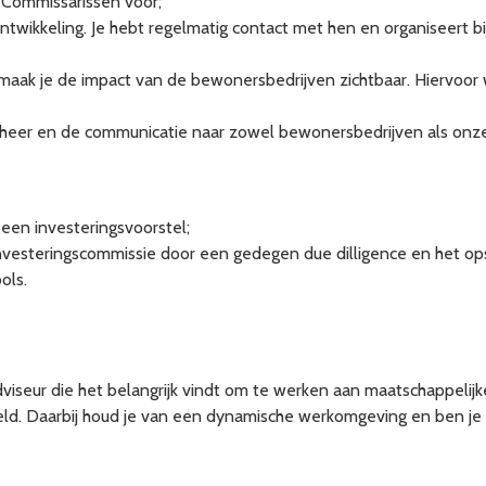
 Commissarissen voor;
twikkeling. Je hebt regelmatig contact met hen en organiseert bi
aak je de impact van de bewonersbedrijven zichtbaar. Hiervoor 
eheer en de communicatie naar zowel bewonersbedrijven als onze v
r een investeringsvoorstel;
 investeringscommissie door een gedegen due dilligence en het o
ols.
viseur die het belangrijk vindt om te werken aan maatschappelijk
teld. Daarbij houd je van een dynamische werkomgeving en ben je f