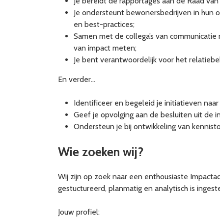
Je bereidt de rapportages aan de Raad van
Je ondersteunt bewonersbedrijven in hun on
en best-practices;
Samen met de collega’s van communicatie m
van impact meten;
Je bent verantwoordelijk voor het relatieb
En verder…
Identificeer en begeleid je initiatieven naa
Geef je opvolging aan de besluiten uit de
Ondersteun je bij ontwikkeling van kennisto
Wie zoeken wij?
Wij zijn op zoek naar een enthousiaste Impactad
gestuctureerd, planmatig en analytisch is inges
Jouw profiel: