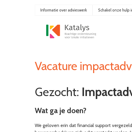
Ga
naar
Informatie over advieswerk
Schakel onze hulp i
de
inhoud
Vacature impactadv
Gezocht:
Impactadv
Wat ga je doen?
We geloven erin dat financial support vergezel