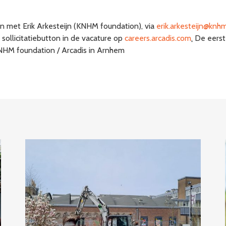
n met Erik Arkesteijn (KNHM foundation), via
erik.arkesteijn@knhm
sollicitatiebutton in de vacature op
careers.arcadis.com
.
De eerste
KNHM foundation / Arcadis in Arnhem