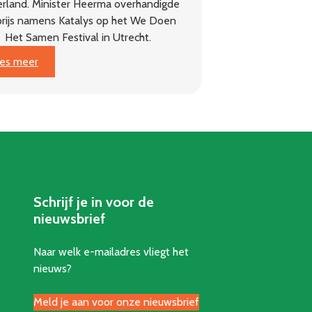
rland. Minister Heerma overhandigde
prijs namens Katalys op het We Doen
Het Samen Festival in Utrecht.
:
es meer
Dorpsgaard
Genhout
wint
Gouden
Pit:
beste
buurtinitiatief
van
Schrijf je in voor de
Nederland
nieuwsbrief
Naar welk e-mailadres vliegt het
nieuws?
Meld je aan voor onze nieuwsbrief