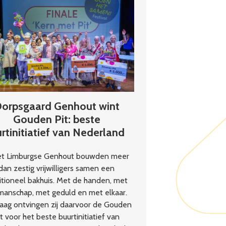
initiatiefnemers’
orpsgaard Genhout wint
Gouden Pit: beste
rtinitiatief van Nederland
et Limburgse Genhout bouwden meer
dan zestig vrijwilligers samen een
itioneel bakhuis. Met de handen, met
manschap, met geduld en met elkaar.
aag ontvingen zij daarvoor de Gouden
it voor het beste buurtinitiatief van