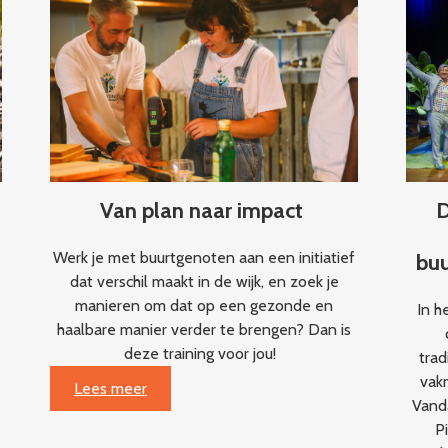
kloppend
hart
van
de
wijk
d
Van plan naar impact
D
Werk je met buurtgenoten aan een initiatief
buu
dat verschil maakt in de wijk, en zoek je
manieren om dat op een gezonde en
In h
haalbare manier verder te brengen? Dan is
deze training voor jou!
trad
vak
:
Lees meer
Vand
Van
P
plan