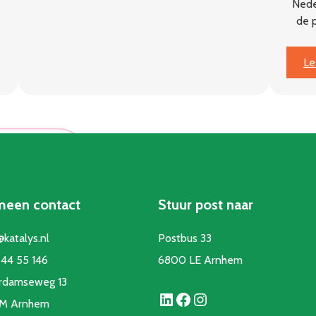
Nede
naar
de 
impact
Le
meen contact
Stuur post naar
@katalys.nl
Postbus 33
44 55 146
6800 LE Arnhem
rdamseweg 13
LinkedIn
Facebook
Instagram
CM Arnhem