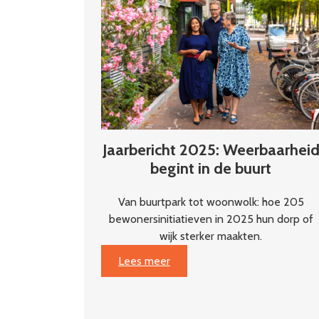
arrest?
Jaarbericht 2025: Weerbaarhei
begint in de buurt
Van buurtpark tot woonwolk: hoe 205
bewonersinitiatieven in 2025 hun dorp of
wijk sterker maakten.
:
Lees meer
Jaarbericht
2025:
Weerbaarheid