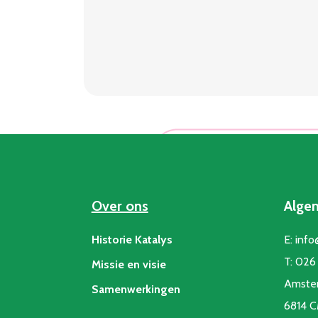
begint
in
de
buurt
Over ons
Alge
Historie Katalys
E:
info
T:
026 
Missie en visie
Amste
Samenwerkingen
6814 