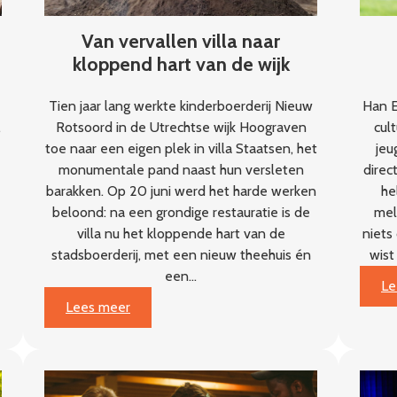
Van vervallen villa naar
kloppend hart van de wijk
Tien jaar lang werkte kinderboerderij Nieuw
Han E
,
Rotsoord in de Utrechtse wijk Hoograven
cult
toe naar een eigen plek in villa Staatsen, het
jeu
monumentale pand naast hun versleten
direc
barakken. Op 20 juni werd het harde werken
he
beloond: na een grondige restauratie is de
meld
villa nu het kloppende hart van de
niets
stadsboerderij, met een nieuw theehuis én
wist
een…
Le
:
Lees meer
Van
vervallen
villa
naar