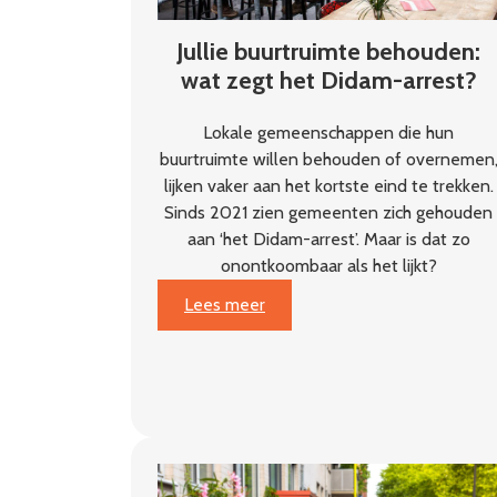
Jullie buurtruimte behouden:
wat zegt het Didam-arrest?
Lokale gemeenschappen die hun
buurtruimte willen behouden of overnemen
lijken vaker aan het kortste eind te trekken.
Sinds 2021 zien gemeenten zich gehouden
aan ‘het Didam-arrest’. Maar is dat zo
onontkoombaar als het lijkt?
:
Lees meer
Jullie
buurtruimte
behouden:
wat
zegt
het
Didam-