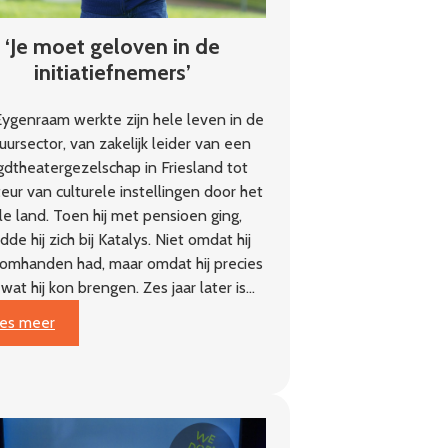
‘Je moet geloven in de
initiatiefnemers’
ygenraam werkte zijn hele leven in de
uursector, van zakelijk leider van een
gdtheatergezelschap in Friesland tot
teur van culturele instellingen door het
le land. Toen hij met pensioen ging,
de hij zich bij Katalys. Niet omdat hij
 omhanden had, maar omdat hij precies
 wat hij kon brengen. Zes jaar later is…
:
es meer
‘Je
moet
geloven
in
de