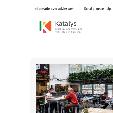
Ga
naar
Informatie over advieswerk
Schakel onze hulp i
de
inhoud