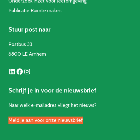
Onderzoek inzet voor leefomgeving
Publicatie Ruimte make
n
Stuur post naar
Postbus 33
6800 LE Arnhem
LinkedIn
Facebook
Instagram
Schrijf je in voor de nieuwsbrief
Naar welk e-mailadres vliegt het nieuws?
Meld je aan voor onze nieuwsbrief