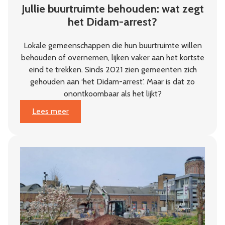
Jullie buurtruimte behouden: wat zegt
het Didam-arrest?
Lokale gemeenschappen die hun buurtruimte willen
behouden of overnemen, lijken vaker aan het kortste
eind te trekken. Sinds 2021 zien gemeenten zich
gehouden aan ‘het Didam-arrest’. Maar is dat zo
onontkoombaar als het lijkt?
:
Lees meer
Jullie
buurtruimte
behouden:
wat
zegt
het
Didam-
arrest?