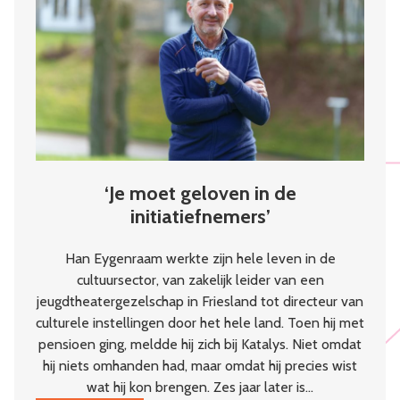
kloppend
hart
van
de
wijk
‘Je moet geloven in de
initiatiefnemers’
Han Eygenraam werkte zijn hele leven in de
cultuursector, van zakelijk leider van een
jeugdtheatergezelschap in Friesland tot directeur van
culturele instellingen door het hele land. Toen hij met
pensioen ging, meldde hij zich bij Katalys. Niet omdat
hij niets omhanden had, maar omdat hij precies wist
wat hij kon brengen. Zes jaar later is…