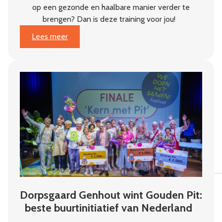
op een gezonde en haalbare manier verder te
brengen? Dan is deze training voor jou!
:
Lees meer
Van
plan
naar
impact
Dorpsgaard Genhout wint Gouden Pit:
beste buurtinitiatief van Nederland