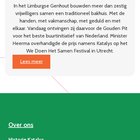
In het Limburgse Genhout bouwden meer dan zestig
vrijwilligers samen een traditioneel bakhuis. Met de
handen, met vakmanschap, met geduld en met
elkaar. Vandaag ontvingen zij daarvoor de Gouden Pit
voor het beste buurtinitiatief van Nederland. Minister
Heerma overhandigde de prijs namens Katalys op het
We Doen Het Samen Festival in Utrecht.
:
Lees meer
Dorpsgaard
Genhout
wint
Gouden
Pit:
beste
buurtinitiatief
van
Over ons
Nederland
Historie Katalys