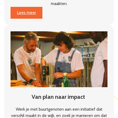
maakten.
:
Lees meer
Jaarbericht
2025:
Weerbaarheid
begint
in
de
buurt
Van plan naar impact
Werk je met buurtgenoten aan een initiatief dat
verschil maakt in de wijk, en zoek je manieren om dat