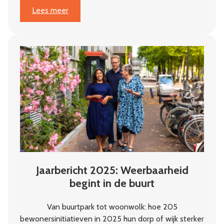
:
Lees meer
‘Je
moet
geloven
in
de
initiatiefnemers’
Jaarbericht 2025: Weerbaarheid
begint in de buurt
Van buurtpark tot woonwolk: hoe 205
bewonersinitiatieven in 2025 hun dorp of wijk sterker