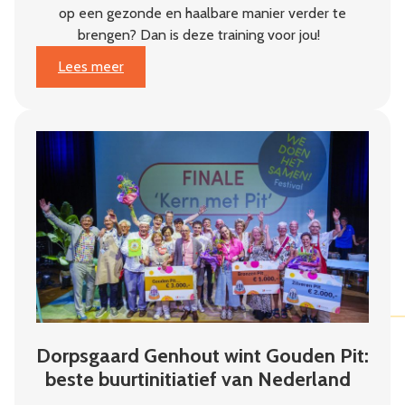
op een gezonde en haalbare manier verder te
brengen? Dan is deze training voor jou!
:
Lees meer
Van
plan
naar
impact
Dorpsgaard Genhout wint Gouden Pit:
beste buurtinitiatief van Nederland