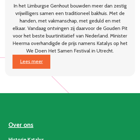
In het Limburgse Genhout bouwden meer dan zestig
vrijwilligers samen een traditioneel bakhuis. Met de
handen, met vakmanschap, met geduld en met
elkaar. Vandaag ontvingen zij daarvoor de Gouden Pit
voor het beste buurtinitiatief van Nederland. Minister
Heerma overhandigde de prijs namens Katalys op het
We Doen Het Samen Festival in Utrecht.
:
Lees meer
Dorpsgaard
Genhout
wint
Gouden
Pit:
beste
buurtinitiatief
van
Over ons
Nederland
Historie Katalys