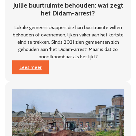
Jullie buurtruimte behouden: wat zegt
het Didam-arrest?
Lokale gemeenschappen die hun buurtruimte willen
behouden of overnemen, lijken vaker aan het kortste
eind te trekken. Sinds 2021 zien gemeenten zich
gehouden aan ‘het Didam-arrest’. Maar is dat zo
onontkoombaar als het lijkt?
:
Lees meer
Jullie
buurtruimte
behouden:
wat
zegt
het
Didam-
arrest?