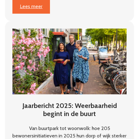
:
Lees meer
‘Je
moet
geloven
in
de
initiatiefnemers’
Jaarbericht 2025: Weerbaarheid
begint in de buurt
Van buurtpark tot woonwolk: hoe 205
bewonersinitiatieven in 2025 hun dorp of wijk sterker