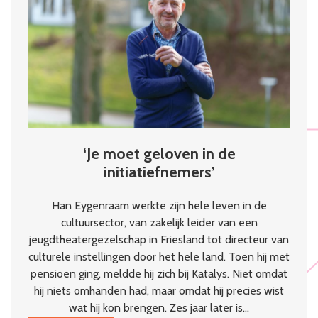
kloppend
hart
van
de
wijk
‘Je moet geloven in de
initiatiefnemers’
Han Eygenraam werkte zijn hele leven in de
cultuursector, van zakelijk leider van een
jeugdtheatergezelschap in Friesland tot directeur van
culturele instellingen door het hele land. Toen hij met
pensioen ging, meldde hij zich bij Katalys. Niet omdat
hij niets omhanden had, maar omdat hij precies wist
wat hij kon brengen. Zes jaar later is…