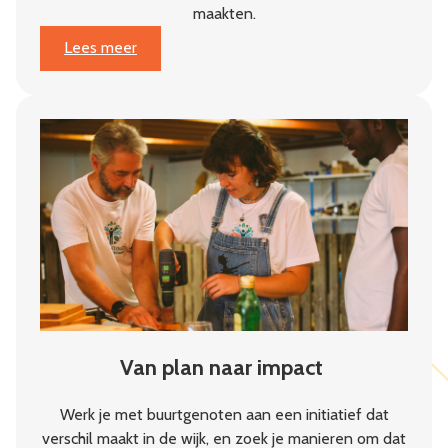
maakten.
:
Lees meer
Jaarbericht
2025:
Weerbaarheid
begint
in
de
buurt
Van plan naar impact
Werk je met buurtgenoten aan een initiatief dat
verschil maakt in de wijk, en zoek je manieren om dat