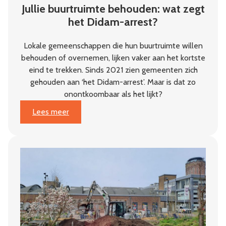
Jullie buurtruimte behouden: wat zegt
het Didam-arrest?
Lokale gemeenschappen die hun buurtruimte willen
behouden of overnemen, lijken vaker aan het kortste
eind te trekken. Sinds 2021 zien gemeenten zich
gehouden aan ‘het Didam-arrest’. Maar is dat zo
onontkoombaar als het lijkt?
:
Lees meer
Jullie
buurtruimte
behouden:
wat
zegt
het
Didam-
arrest?