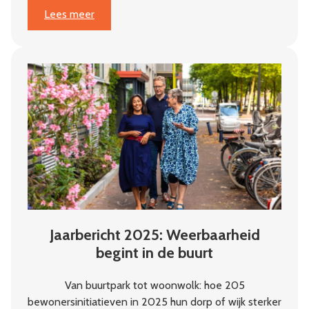
:
Lees meer
‘Je
moet
geloven
in
de
initiatiefnemers’
Jaarbericht 2025: Weerbaarheid
begint in de buurt
Van buurtpark tot woonwolk: hoe 205
bewonersinitiatieven in 2025 hun dorp of wijk sterker