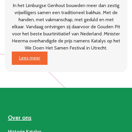
In het Limburgse Genhout bouwden meer dan zestig
vrijwilligers samen een traditioneel bakhuis. Met de
handen, met vakmanschap, met geduld en met
elkaar. Vandaag ontvingen zij daarvoor de Gouden Pit
voor het beste buurtinitiatief van Nederland. Minister
Heerma overhandigde de prijs namens Katalys op het
We Doen Het Samen Festival in Utrecht.
:
Lees meer
Dorpsgaard
Genhout
wint
Gouden
Pit:
beste
buurtinitiatief
van
Over ons
Nederland
Historie Katalys