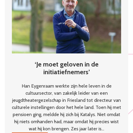
kloppend
hart
van
de
wijk
‘Je moet geloven in de
initiatiefnemers’
Han Eygenraam werkte zijn hele leven in de
cultuursector, van zakelijk leider van een
jeugdtheatergezelschap in Friesland tot directeur van
culturele instellingen door het hele land. Toen hij met
pensioen ging, meldde hij zich bij Katalys. Niet omdat
hij niets omhanden had, maar omdat hij precies wist
wat hij kon brengen. Zes jaar later is…