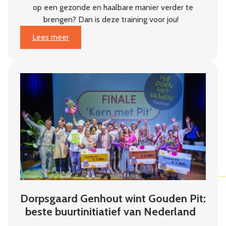
op een gezonde en haalbare manier verder te
brengen? Dan is deze training voor jou!
:
Lees meer
Van
plan
naar
impact
Dorpsgaard Genhout wint Gouden Pit:
beste buurtinitiatief van Nederland