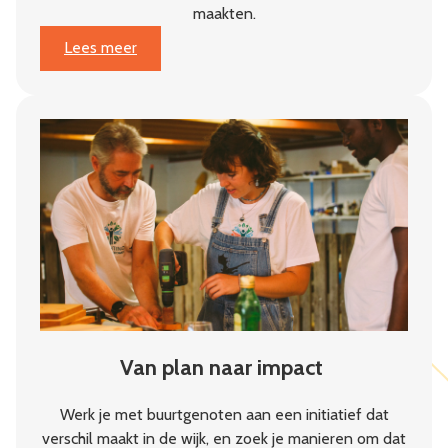
maakten.
:
Lees meer
Jaarbericht
2025:
Weerbaarheid
begint
in
de
buurt
Van plan naar impact
Werk je met buurtgenoten aan een initiatief dat
verschil maakt in de wijk, en zoek je manieren om dat