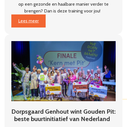
op een gezonde en haalbare manier verder te
brengen? Dan is deze training voor jou!
:
Lees meer
Van
plan
naar
impact
Dorpsgaard Genhout wint Gouden Pit:
beste buurtinitiatief van Nederland