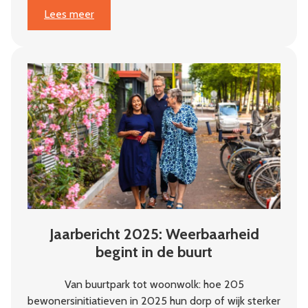
:
Lees meer
‘Je
moet
geloven
in
de
initiatiefnemers’
Jaarbericht 2025: Weerbaarheid
begint in de buurt
Van buurtpark tot woonwolk: hoe 205
bewonersinitiatieven in 2025 hun dorp of wijk sterker