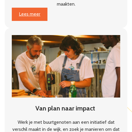
maakten.
:
Lees meer
Jaarbericht
2025:
Weerbaarheid
begint
in
de
buurt
Van plan naar impact
Werk je met buurtgenoten aan een initiatief dat
verschil maakt in de wijk, en zoek je manieren om dat