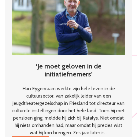
kloppend
hart
van
de
wijk
‘Je moet geloven in de
initiatiefnemers’
Han Eygenraam werkte zijn hele leven in de
cultuursector, van zakelijk leider van een
jeugdtheatergezelschap in Friesland tot directeur van
culturele instellingen door het hele land. Toen hij met
pensioen ging, meldde hij zich bij Katalys. Niet omdat
hij niets omhanden had, maar omdat hij precies wist
wat hij kon brengen. Zes jaar later is…