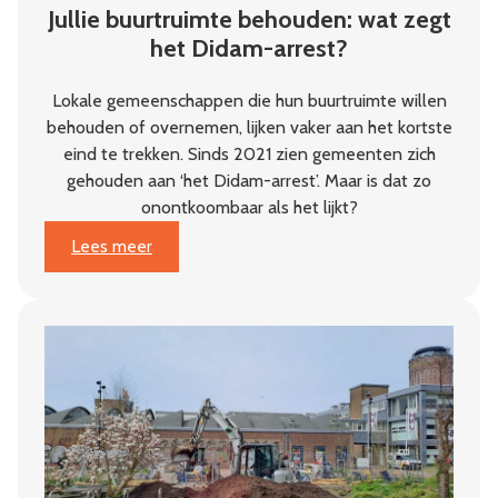
Jullie buurtruimte behouden: wat zegt
het Didam-arrest?
Lokale gemeenschappen die hun buurtruimte willen
behouden of overnemen, lijken vaker aan het kortste
eind te trekken. Sinds 2021 zien gemeenten zich
gehouden aan ‘het Didam-arrest’. Maar is dat zo
onontkoombaar als het lijkt?
:
Lees meer
Jullie
buurtruimte
behouden:
wat
zegt
het
Didam-
arrest?