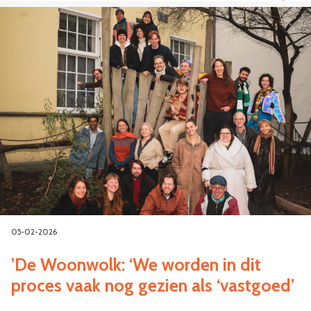
05-02-2026
’De Woonwolk: ‘We worden in dit
proces vaak nog gezien als ‘vastgoed’