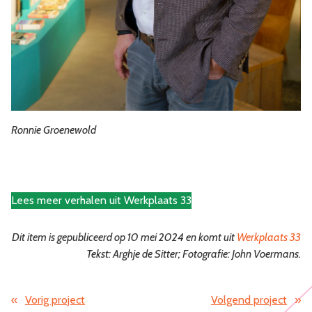
Ronnie Groenewold
Lees meer verhalen uit Werkplaats 33
Dit item is gepubliceerd op 10 mei 2024 en komt uit
Werkplaats 33
Tekst: Arghje de Sitter; Fotografie: John Voermans
.
«
Vorig project
Volgend project
»