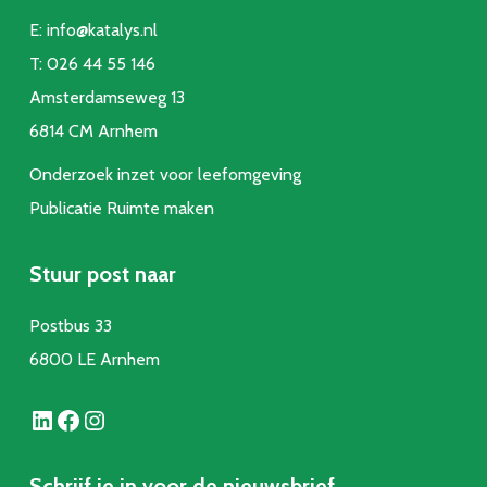
E:
info@katalys.nl
T:
026 44 55 146
Amsterdamseweg 13
6814 CM Arnhem
Onderzoek inzet voor leefomgeving
Publicatie Ruimte make
n
Stuur post naar
Postbus 33
6800 LE Arnhem
LinkedIn
Facebook
Instagram
Schrijf je in voor de nieuwsbrief